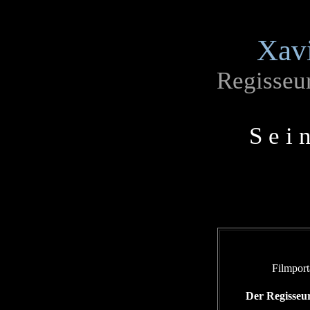
Xavi
Regisseur
S e i 
Filmport
Der Regisseur