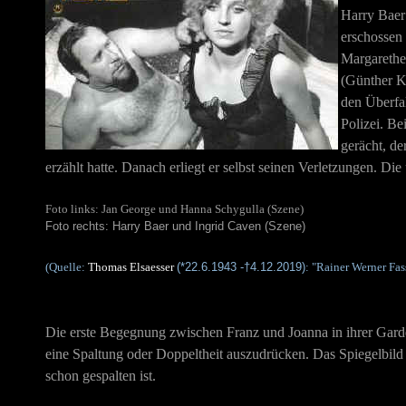
Harry Baer 
erschossen 
Margarethe 
(Günther K
den Überfal
Polizei. Be
gerächt, de
erzählt hatte. Danach erliegt er selbst seinen Verletzungen. Di
Foto links: Jan George und Hanna Schygulla (Szene)
Foto rechts: Harry Baer und Ingrid Caven (Szene)
(Quelle:
Thomas Elsaesser
(*22.6.1943 -†4.12.2019)
: "Rainer Werner Fas
Die erste Begegnung zwischen Franz und Joanna in ihrer Garder
eine Spaltung oder Doppeltheit auszudrücken. Das Spiegelbil
schon gespalten ist.