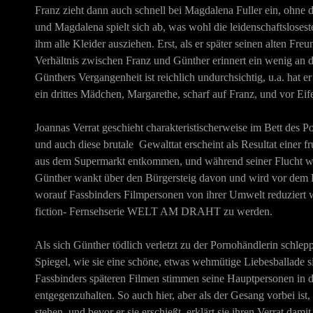
Franz zieht dann auch schnell bei Magdalena Fuller ein, ohne 
und Magdalena spielt sich ab, was wohl die leidenschaftsloses
ihm alle Kleider ausziehen. Erst, als er später seinen alten F
Verhältnis zwischen Franz und Günther erinnert ein wenig an
Günthers Vergangenheit ist reichlich undurchsichtig, u.a. hat e
ein drittes Mädchen, Margarethe, scharf auf Franz, und vor Eif
Joannas Verrat geschieht charakteristischerweise im Bett des Po
und auch diese brutale Gewalttat erscheint als Resultat einer f
aus dem Supermarkt entkommen, und während seiner Flucht wird 
Günther wankt über den Bürgersteig davon und wird vor dem Hi
worauf Fassbinders Filmpersonen von ihrer Umwelt reduziert wor
fiction- Fernsehserie
WELT AM DRAHT
zu werden.
Als sich Günther tödlich verletzt zu der Pornohändlerin schleppt
Spiegel, wie sie eine schöne, etwas wehmütige Liebesballade sin
Fassbinders späteren Filmen stimmen seine Hauptpersonen in d
entgegenzuhalten. So auch hier, aber als der Gesang vorbei ist,
stehen, und bevor er sie erschießt, erklärt sie ihren Verrat dam