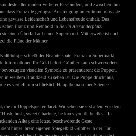
ensmüdeste aller müden Verlierer Fassbinders, und zwischen ihm
hne dass F
ranz die geringste Anstrengung unternimmt, muss sie
e eine gewisse Leidenschaft und Lebensfreude enthält. Das
zwischen Franz und Reinhold in
Berlin Alexanderplatz
:
 sie einen Überfall auf einen Supermarkt. Mittlerweile ist noch
zei die Pläne der Männer.
. Kaltblütig erschießt der Beamte später Franz im Supermarkt,
die Informationen für Geld liefert. Günther kann schwerverletzt
r bevorzugten visuellen Symbole zu präsentieren: die Puppen.
n in weißem Brautkleid zu sehen ist. Die Puppe drückt aus,
rde es vertieft, um schließlich Hauptthema seiner Science
, die ihr Doppelspiel entlarvt. Wir sehen sie erst allein vor dem
Hush, hush, sweet Charlotte, he loves you till he dies." In
ckenden Alltag eine letzte, beschwörende Geste
n sieht hinter ihrem eigenen Spiegelbild Günther in der Tür
anderen". Nachdem Günther sie erschossen hat, sinkt er selbst