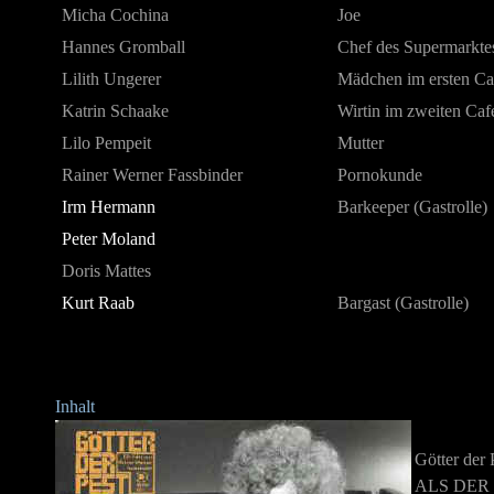
Micha Cochina
Joe
Hannes Gromball
Chef des Supermarkte
Lilith Ungerer
Mädchen im ersten Ca
Katrin Schaake
Wirtin im zweiten Caf
Lilo Pempeit
Mutter
Rainer Werner Fassbinder
Pornokunde
Irm Hermann
Barkeeper (Gastrolle)
Peter Moland
Doris Mattes
Kurt Raab
Bargast (Gastrolle)
Inhalt
Götter der 
ALS DER