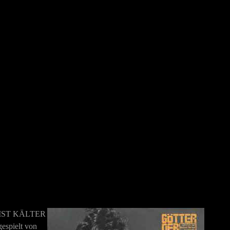
 IST KÄLTER
espielt von