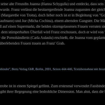
seine alte Freundin Joanna (Hanna Schygulla) und entdeckt, dass sein
wurde. Franz verlässt die besitzergreifende Joanna zugunsten der gleic
(Margarethe von Trotta), doch lieber noch ist er in Begleitung von "Go
aufmann) und Joe (Micha Cochina), einem alternden Gangster. Die Mä
l auf einen Supermarkt, die beiden sitzengelassenen Frauen verraten si
i dem stümperhaften Überfall wird Franz erschossen, doch er wird von 
r die Pornohändlerin (Carla Aulaulu) erschießt, die Joanna vom geplant
e überlebenden Frauen trauen an Franz' Grab.
sbinder", Bertz Verlag GbR, Berlin, 2001, Seiten 444-446, Textübernahme mit freun
obe ist in einem Spiegel gefilmt. Zum erstenmal verwendet Fassbinder 
d gibt ihrer Begegnung eine bedrohliche Dimension. Man ahnt, dass d