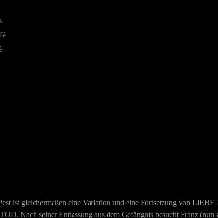
s
fé
é
Pest ist gleichermaßen eine Variation und eine Fortsetzung von
LIEBE
 TOD
. Nach
seiner Entlassung aus dem Gefängnis besucht Franz (nun g