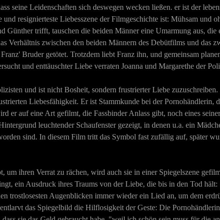
dass seine Leidenschaften sich deswegen wecken ließen. er ist der leb
te und resignierteste Liebesszene der Filmgeschichte ist: Mühsam und o
reund Günther trifft, tauschen die beiden Männer eine Umarmung aus, di
 das Verhältnis zwischen den beiden Männern des Debütfilms und das 
r Franz' Bruder getötet. Trotzdem liebt Franz ihn, und gemeinsam planen
ersucht und enttäuschter Liebe verraten Joanna und Margarethe der Poli
lizisten und ist nicht Bosheit, sondern frustrierter Liebe zuzuschreiben
rustrierten Liebesfähigkeit. Er ist Stammkunde bei der Pornohändlerin, 
er auf eine Art gefilmt, die Fassbinder Anlass gibt, noch eines seine
ntergrund leuchtender Schaufenster gezeigt, in denen u.a. ein Mädche
den sind. In diesem Film tritt das Symbol fast zufällig auf, später wu
, um ihren Verrat zu rächen, wird auch sie in einer Spiegelszene gefilmt
gt, ein Ausdruck ihres Traums von der Liebe, die bis in den Tod hält: "
en trostlosesten Augenblicken immer wieder ein Lied an, um dem erdrü
 entlarvt das Spiegelbild die Hilflosigkeit der Geste: Die Pornohändleri
it, dass sie das Geld gebraucht habe, "weil ich schön sein muss für die 