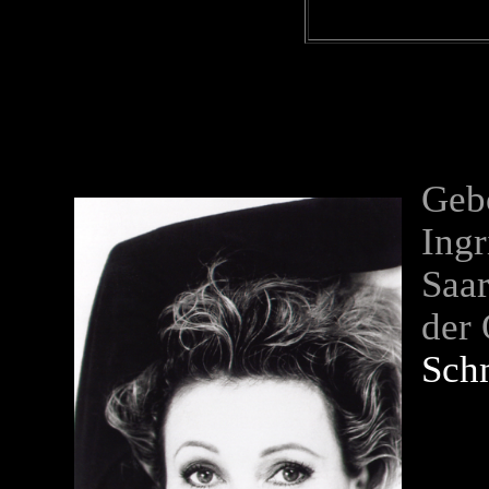
Geb
Ingr
Saar
der
Sch