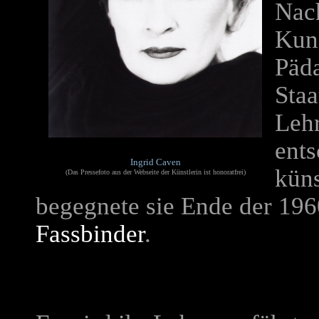
Nac
Kuns
Päda
Staa
Lehr
ents
Ingrid Caven
küns
(Das Pressefoto aus der Webseite der Künstlerin ist honoratfrei)
begegnete sie Ende der 19
Fassbinder
.