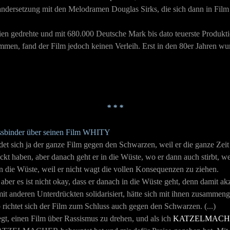
inandersetzung mit den Melodramen Douglas Sirks, die sich dann in Fi
ien gedrehte und mit 680.000 Deutsche Mark bis dato teuerste Produkt
mmen, fand der Film jedoch keinen Verleih. Erst in den 80er Jahren w
* * *
assbinder über seinen Film WHITY
 sich ja der ganze Film gegen den Schwarzen, weil er die ganze Zeit z
ckt haben, aber danach geht er in die Wüste, wo er dann auch stirbt, we
t in die Wüste, weil er nicht wagt die vollen Konsequenzen zu ziehen.
, aber es ist nicht okay, dass er danach in die Wüste geht, denn damit a
 mit anderen Unterdrückten solidarisiert, hätte sich mit ihnen zusamm
 richtet sich der Film zum Schluss auch gegen den Schwarzen. (...)
egt, einen Film über Rassismus zu drehen, und als ich
KATZELMACH