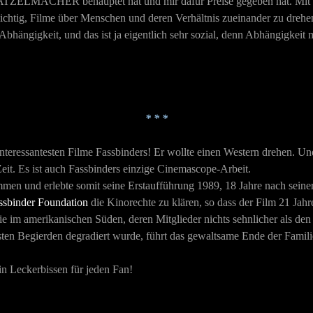
r KATZELMACHER behauptet hat und mir dafür Preise gegeben hat. Mi
chtig, Filme über Menschen und deren Verhältnis zueinander zu drehe
Abhängigkeit, und das ist ja eigentlich sehr sozial, denn Abhängigke
* * *
nteressantesten Filme Fassbinders! Er wollte einen Western drehen. Und
Zeit. Es ist auch Fassbinders einzige Cinemascope-Arbeit.
mmen und erlebte somit seine Erstaufführung 1989, 18 Jahre nach seine
ssbinder Foundation
die Kinorechte zu klären, so dass der Film 21 Jahr
 im amerikanischen Süden, deren Mitglieder nichts sehnlicher als den
ten Begierden degradiert wurde, führt das gewaltsame Ende der Familie h
in Leckerbissen für jeden Fan!