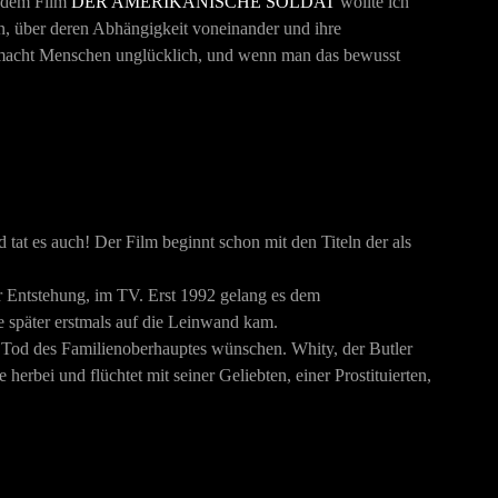
t dem Film
DER AMERIKANISCHE SOLDAT
wollte ich
n, über deren Abhängigkeit voneinander und ihre
it macht Menschen unglücklich, und wenn man das bewusst
 tat es auch! Der Film beginnt schon mit den Titeln der als
r Entstehung, im TV. Erst 1992 gelang es dem
e später erstmals auf die Leinwand kam.
 Tod des Familienoberhauptes wünschen. Whity, der Butler
erbei und flüchtet mit seiner Geliebten, einer Prostituierten,