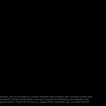
emerken, dass ich auf Inhalte zu externen Webseiten keinen Einfluss habe und keine Gewähr dafür
öße überprüft. Rechtswidrige Inhalte waren zum Zeitpunkt der Verlinkung nicht erkennbar. Eine
hend entfernt. Sollten mir bei den o.g. Angaben Fehler unterlaufen sein, so werden diese bei