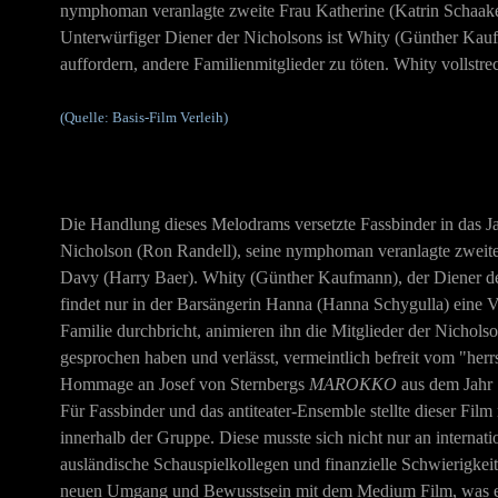
nymphoman veranlagte zweite Frau Katherine (Katrin Schaake)
Unterwürfiger Diener der Nicholsons ist Whity (Günther Kaufm
auffordern, andere Familienmitglieder zu töten. Whity vollstre
(Quelle: Basis-Film Verleih)
Die Handlung dieses Melodrams versetzte Fassbinder in das Ja
Nicholson (Ron Randell), seine nymphoman veranlagte zweite 
Davy (Harry Baer). Whity (Günther Kaufmann), der Diener der
findet nur in der Barsängerin Hanna (Hanna Schygulla) eine V
Familie durchbricht, animieren ihn die Mitglieder der Nicholso
gesprochen haben und verlässt, vermeintlich befreit vom "herr
Hommage an Josef von Sternbergs
MAROKKO
aus dem Jahr 
Für Fassbinder und das antiteater-Ensemble stellte dieser Fi
innerhalb der Gruppe. Diese musste sich nicht nur an intern
ausländische Schauspielkollegen und finanzielle Schwierigkei
neuen Umgang und Bewusstsein mit dem Medium Film, was er 