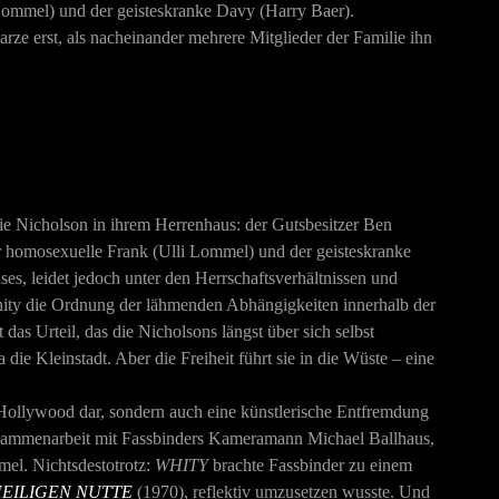
Lommel) und der geisteskranke Davy (Harry Baer).
ze erst, als nacheinander mehrere Mitglieder der Familie ihn
lie Nicholson in ihrem Herrenhaus: der Gutsbesitzer Ben
r homosexuelle Frank (Ulli Lommel) und der geisteskranke
s, leidet jedoch unter den Herrschaftsverhältnissen und
Whity die Ordnung der lähmenden Abhängigkeiten innerhalb der
das Urteil, das die Nicholsons längst über sich selbst
e Kleinstadt. Aber die Freiheit führt sie in die Wüste – eine
n Hollywood dar, sondern auch eine künstlerische Entfremdung
Zusammenarbeit mit Fassbinders Kameramann Michael Ballhaus,
mel. Nichtsdestotrotz:
WHITY
brachte Fassbinder zu einem
EILIGEN NUTTE
(1970), reflektiv umzusetzen wusste. Und