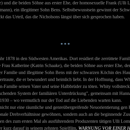
 und die beiden Söhne aus erster Ehe, der homosexuelle Frank (Ulli 
ann), ein illegitimer Sohn Bens. Selbstbewusstsein gewinnt der Schwar
ckt das Urteil, das die Nicholsons längst über sich gesprochen haben.
* * *
hr 1878 in den Südwesten Amerikas. Dort residiert die zerrüttete Fami
Frau Katherine (Katrin Schaake), die beiden Söhne aus erster Ehe, de
 Familie und illegitime Sohn Bens mit der schwarzen Köchin des Hause
ertraute, die er bewundert und heimlich liebt. In der Hoffnung, dass 
n-Familie seinen Vater und seine Halbbrüder zu töten. Whity vollstreckt 
schenden System der familiären Unterdrückung", gemeinsam mit Hanna di
1930 – wo vermutlich nur der Tod auf die Liebenden warten kann.
lm nicht nur eine räumliche und genreübergreifende Neuorientierung ge
ationale Drehverhältnisse gewöhnen, sondern auch an die beginnende 
ten des zum ersten Mal als ausführendem Produzenten tätigen Ulli Lom
kurz darauf in seinem zehnten Spielfilm,
WARNUNG VOR EINER H