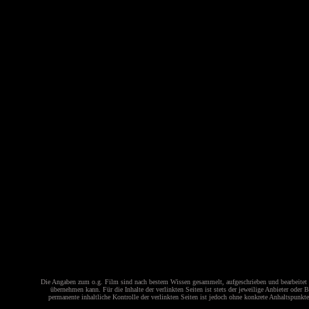
Die Angaben zum o.g. Film sind nach bestem Wissen gesammelt, aufgeschrieben und bearbeitet w
übernehmen kann. Für die Inhalte der verlinkten Seiten ist stets der jeweilige Anbieter oder
permanente inhaltliche Kontrolle der verlinkten Seiten ist jedoch ohne konkrete Anhaltspunk