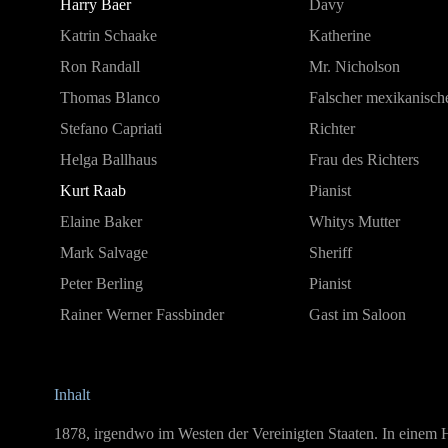
Harry Baer
Davy
Katrin Schaake
Katherine
Ron Randall
Mr. Nicholson
Thomas Blanco
Falscher mexikanisch
Stefano Capriati
Richter
Helga Ballhaus
Frau des Richters
Kurt Raab
Pianist
Elaine Baker
Whitys Mutter
Mark Salvage
Sheriff
Peter Berling
Pianist
Rainer Werner Fassbinder
Gast im Saloon
Inhalt
1878, irgendwo im Westen der Vereinigten Staaten. In einem H