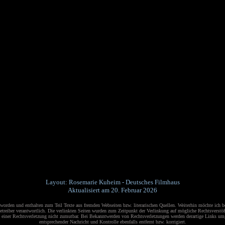
Layout: Rosemarie Kuheim - Deutsches Filmhaus
Aktualisiert am 20. Februar 2026
orden und enthalten zum Teil Texte aus fremden Webseiten bzw. literarischen Quellen.
Weiterhin möchte ich b
 Betreiber verantwortlich. Die verlinkten Seiten wurden zum Zeitpunkt der Verlinkung auf mögliche Rechtsverst
te einer Rechtsverletzung nicht zumutbar. Bei Bekanntwerden von Rechtsverletzungen werden derartige Links umge
entsprechender Nachricht und Kontrolle ebenfalls entfernt bzw. korrigiert.