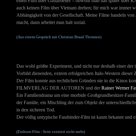
einen Film über Gastarbeiter – obwohl man das später übe
auch keinen Film über Vietnam drehen; für mich war immer wi
Abhängigkeit von der Gesellschaft. Meine Filme handeln von 
macht, dann arbeitet man halt sozial.
(Aus einem Gespräch mit Christian Braad Thomsen)
Das wohl größte Experiment, und nicht nur deshalb einer der i
Vorbild dienenden, extrem erfolgreichen Italo-Western dieser 
Der Film konnte aus rechtlichen Gründen nie in die Kinos ko
FILMVERLAG DER AUTOREN und der
Rainer Werner Fa
Ein Familiendrama um eine morbide Großgrundbesitzer-Familie
der Familie, ein Mischling der zum Objekt der unterschiedlichs
in den sicheren Tod.
Der völlig untypische Fassbinder-Film ist kaum bekannt und e
(Einhorn-Film - Seite existiert nicht mehr)