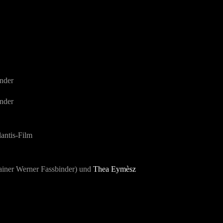
nder
nder
lantis-Film
Rainer Werner Fassbinder) und
Thea Eymèsz