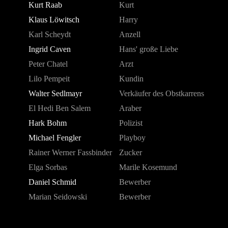
Kurt Raab
Kurt
Klaus Löwitsch
Harry
Karl Scheydt
Anzell
Ingrid Caven
Hans' große Liebe
Peter Chatel
Arzt
Lilo Pempeit
Kundin
Walter Sedlmayr
Verkäufer des Obstkarrens
El Hedi Ben Salem
Araber
Hark Bohm
Polizist
Michael Fengler
Playboy
Rainer Werner Fassbinder
Zucker
Elga Sorbas
Marile Kosemund
Daniel Schmid
Bewerber
Marian Seidowski
Bewerber