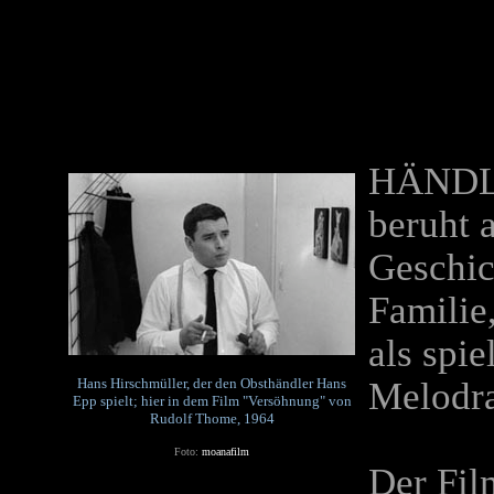
HÄNDL
beruht 
Geschic
Familie,
als spie
Hans Hirschmüller, der den Obsthändler Hans
Melodra
Epp spielt; hier in dem Film "Versöhnung" von
Rudolf Thome, 1964
Foto:
moanafilm
Der Fil