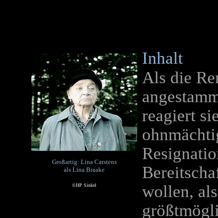
Inhalt
Als die Re
angestammt
reagiert si
ohnmächtig
Resignatio
Großartig: Lina Carstens
Bereitschaf
als Lina Braake
wollen, al
©HP Sinkel
größtmögl