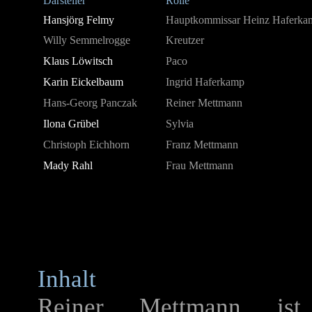
Darsteller
Rolle
Hansjörg Felmy
Hauptkommissar Heinz Haferka
Willy Semmelrogge
Kreutzer
Klaus Löwitsch
Paco
Karin Eickelbaum
Ingrid Haferkamp
Hans-Georg Panczak
Reiner Mettmann
Ilona Grübel
Sylvia
Christoph Eichhorn
Franz Mettmann
Mady Rahl
Frau Mettmann
Inhalt
Reiner Mettmann ist