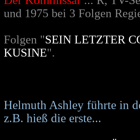
Der Kommissar
... R, TV-S
und 1975 bei 3 Folgen Regi
Folgen "
SEIN LETZTER C
KUSINE
".
Helmuth Ashley führte in 
z.B. hieß die erste...