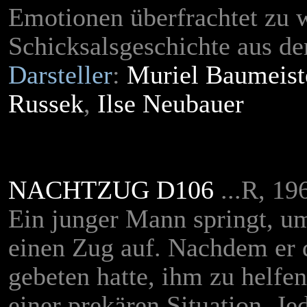
Emotionen überfrachtet zu w
Schicksalsgeschichte aus d
Darsteller
:
Muriel Baumeist
Russek
,
Ilse Neubauer
NACHTZUG D106
...R, 1
Ein junger Mann springt, um
einen Zug auf. Nachdem er 
gebeten hatte, ihm zu helfen
einer prekären Situation. Je