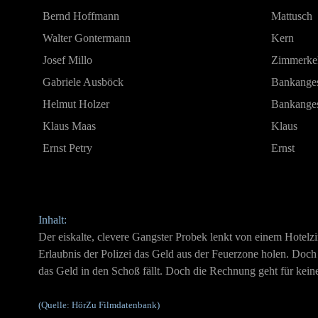
Bernd Hoffmann
Mattusch
Walter Gontermann
Kern
Josef Millo
Zimmerkel
Gabriele Ausböck
Bankanges
Helmut Holzer
Bankangest
Klaus Maas
Klaus
Ernst Petry
Ernst
Inhalt
:
Der eiskalte, clevere Gangster Probek lenkt von einem Hotelzim
Erlaubnis der Polizei das Geld aus der Feuerzone holen. Doch J
das Geld in den Schoß fällt. Doch die Rechnung geht für keine
(Quelle: HörZu Filmdatenbank)