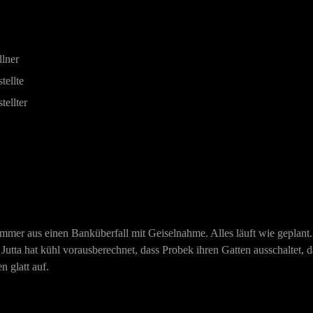
lner
tellte
ellter
mer aus einen Banküberfall mit Geiselnahme. Alles läuft wie geplant. Jut
utta hat kühl vorausberechnet, dass Probek ihren Gatten ausschaltet, da
n glatt auf.