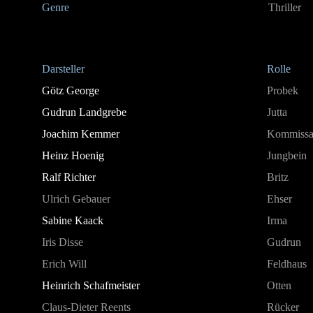
Genre
Thriller
Darsteller
Rolle
Götz George
Probek
Gudrun Landgrebe
Jutta
Joachim Kemmer
Kommissa
Heinz Hoenig
Jungbein
Ralf Richter
Britz
Ulrich Gebauer
Ehser
Sabine Kaack
Irma
Iris Disse
Gudrun
Erich Will
Feldhaus
Heinrich Schafmeister
Otten
Claus-Dieter Reents
Rücker