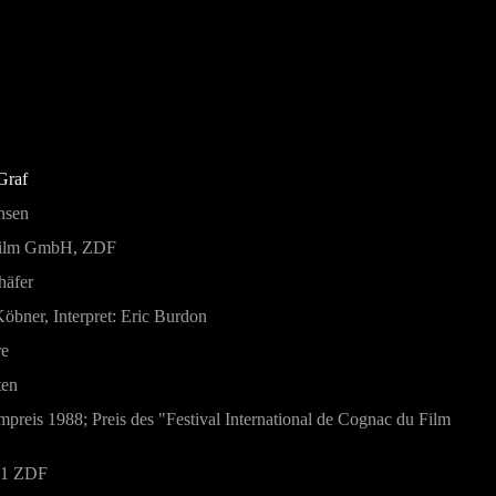
Graf
hsen
Film GmbH, ZDF
häfer
öbner, Interpret: Eric Burdon
re
ten
mpreis 1988; Preis des "Festival International de Cognac du Film
91 ZDF