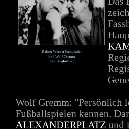
Das 
zeich
Fass
Haupt
KAM
Rainer Werner Fassbinder
Regi
und Wolf Gremm
(Foto:
Ziegler-Film
)
Regis
Gene
Wolf Gremm: "Persönlich l
Fußballspielen kennen. Da
ALEXANDERPLATZ
und 