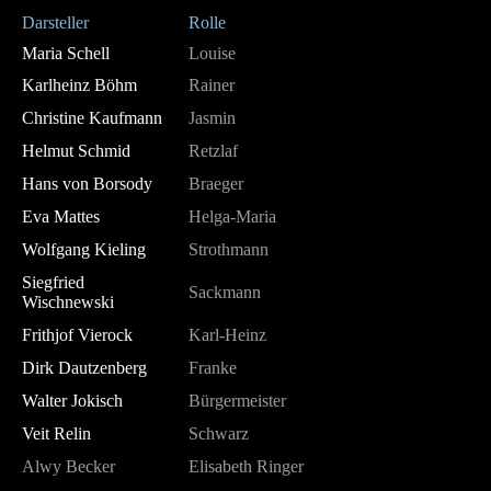
Darsteller
Rolle
Maria Schell
Louise
Karlheinz Böhm
Rainer
Christine Kaufmann
Jasmin
Helmut Schmid
Retzlaf
Hans von Borsody
Braeger
Eva Mattes
Helga-Maria
Wolfgang Kieling
Strothmann
Siegfried
Sackmann
Wischnewski
Frithjof Vierock
Karl-Heinz
Dirk Dautzenberg
Franke
Walter Jokisch
Bürgermeister
Veit Relin
Schwarz
Alwy Becker
Elisabeth Ringer