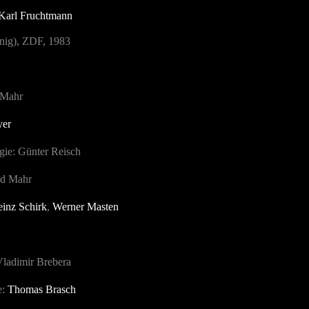
Karl Fruchtmann
nig), ZDF, 1983
 Mahr
yer
gie: Günter Reisch
ed Mahr
inz Schirk
,
Werner Masten
ladimir Brebera
e:
Thomas Brasch