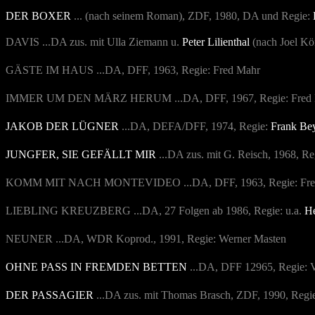
DER BOXER
... (nach seinem Roman), ZDF, 1980, DA und Regie:
DAVIS ...DA zus. mit Ulla Ziemann u.
Peter Lilienthal
(nach Joel Kö
GÄSTE IM HAUS ...DA, DFF, 1963, Regie: Fred Mahr
IMMER UM DEN MÄRZ HERUM ...DA, DFF, 1967, Regie: Fred
JAKOB DER LÜGNER
...DA, DEFA/DFF, 1974, Regie:
Frank Be
JUNGFER, SIE GEFÄLLT MIR
...DA zus. mit G. Reisch, 1968, Re
KOMM MIT NACH MONTEVIDEO
...DA, DFF, 1963, Regie: Fr
LIEBLING KREUZBERG
...DA, 27 Folgen ab 1986, Regie: u.a.
He
NEUNER
...DA, WDR Koprod., 1991, Regie: Werner Masten
OHNE PASS IN FREMDEN BETTEN
...DA, DFF 12965, Regie: V
DER PASSAGIER
...DA zus. mit Thomas Brasch, ZDF, 1990, Regi