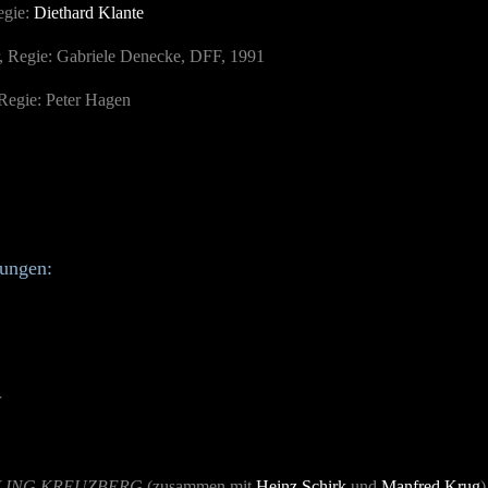
gie:
Diethard Klante
 Regie: Gabriele Denecke, DFF, 1991
Regie: Peter Hagen
nungen:
r
LING KREUZBERG
(zusammen mit
Heinz Schirk
und
Manfred Krug
)