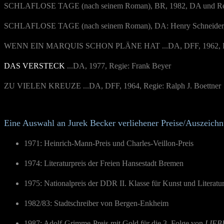
SCHLAFLOSE TAGE (nach seinem Roman), BR, 1982, DA und Re
SCHLAFLOSE TAGE
(nach seinem Roman), DA: Henry Schneider,
WENN EIN MARQUIS SCHON PLÄNE HAT
...DA, DFF, 1962, 
DAS VERSTECK
...DA, 1977, Regie: Frank Beyer
ZU VIELEN KREUZE
...DA, DFF, 1964, Regie: Ralph J. Boettner
Eine Auswahl an Jurek Becker verliehener Preise/Auszeich
1971: Heinrich-Mann-Preis und Charles-Veillon-Preis
1974: Literaturpreis der Freien Hansestadt Bremen
1975: Nationalpreis der DDR II. Klasse für Kunst und Literatu
1982/83: Stadtschreiber von Bergen-Enkheim
1987: Adolf-Grimme-Preis mit Gold für die 3. Folge von
LIEB