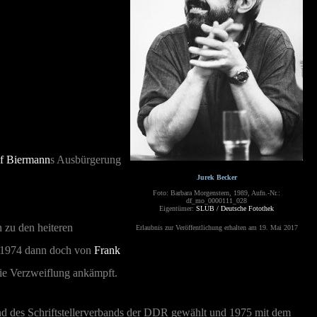
f Biermann
s Ausbürgerung
Jurek Becker
Foto: Barbara Morgenstern, 1989, Aufn.-Nr.:
df_mo_0000111_028
Eigentümer:
SLUB / Deutsche Fotothek
 zu den heiteren
Erlaubnis zur Veröffentlichung erhalten am 19. Mai 2017
d 1974 dann doch von
Frank
die Verzweiflung ankämpft.
and des Schriftstellerverbands der DDR gewählt und 1975 mit dem