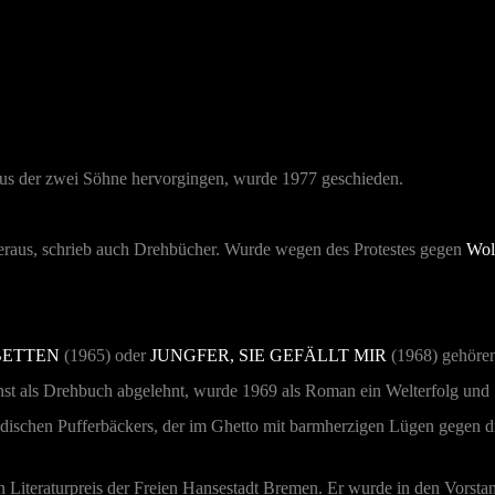
 aus der zwei Söhne hervorgingen, wurde 1977 geschieden.
heraus, schrieb auch Drehbücher. Wurde wegen des Protestes gegen
Wol
ETTEN
(1965) oder
JUNGFER, SIE GEFÄLLT MIR
(1968) gehören
st als Drehbuch abgelehnt, wurde 1969 als Roman ein Welterfolg un
s jüdischen Pufferbäckers, der im Ghetto mit barmherzigen Lügen gegen 
n Literaturpreis der Freien Hansestadt Bremen. Er wurde in den Vorst