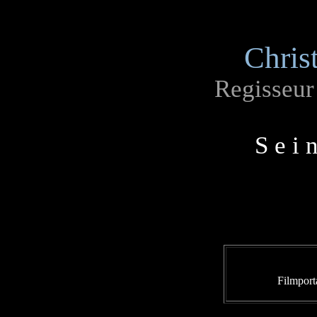
Chris
Regisseu
S e i 
Filmport