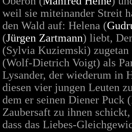
Oberon (
Manfred Heine
) un
weil sie miteinander Streit 
den Wald auf: Helena (
Gudr
(
Jürgen Zartmann
) liebt, De
(
Sylvia Kuziemski) zugetan 
(Wolf-Dietrich Voigt) als P
Lysander, der wiederum in He
diesen vier jungen Leuten zug
dem er seinen Diener Puck 
Zaubersaft zu ihnen schickt
dass das Liebes-Gleichgewic