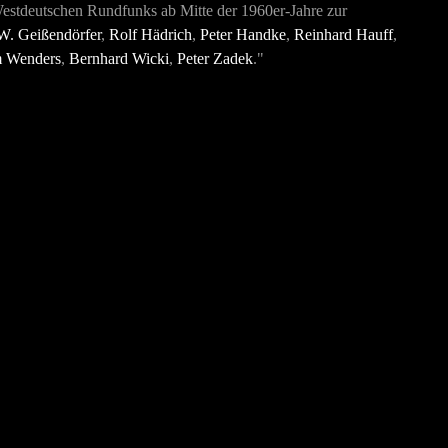
Westdeutschen Rundfunks ab Mitte der 1960er-Jahre zur
W. Geißendörfer
,
Rolf Hädrich
,
Peter Handke
,
Reinhard Hauff
,
 Wenders
,
Bernhard Wicki
,
Peter Zadek
."