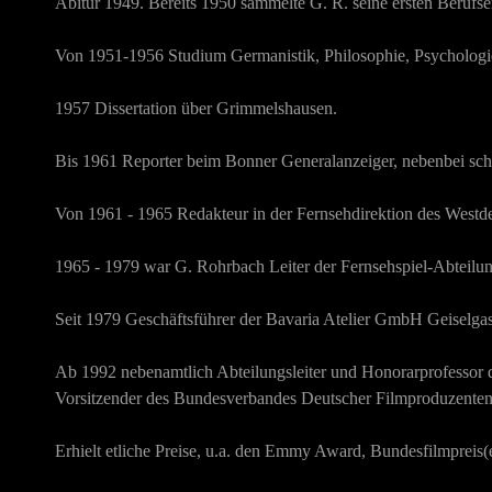
Abitur 1949. Bereits 1950 sammelte G. R. seine ersten Berufse
Von 1951-1956 Studium Germanistik, Philosophie, Psychologi
1957 Dissertation über Grimmelshausen.
Bis 1961 Reporter beim Bonner Generalanzeiger, nebenbei schrie
Von 1961 - 1965 Redakteur in der Fernsehdirektion des West
1965 - 1979 war G. Rohrbach Leiter der Fernsehspiel-Abteilun
Seit 1979 Geschäftsführer der Bavaria Atelier GmbH Geiselgas
Ab 1992 nebenamtlich Abteilungsleiter und Honorarprofesso
Vorsitzender des Bundesverbandes Deutscher Filmproduzenten
Erhielt etliche Preise, u.a. den Emmy Award, Bundesfilmpreis(