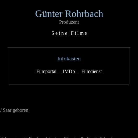
Günter Rohrbach
Produzent
S e i n e F i l m e
Infokasten
Filmportal
-
IMDb
-
Filmdienst
 Saar geboren.