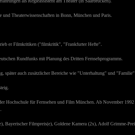
rfahrungen als Regieassistent am Theater (in Saarbrücken).
e und Theaterwissenschaften in Bonn, München und Paris.
b er Filmkritiken ("filmkritik", "Frankfurter Hefte".
deutschen Rundfunks mit Planung des Dritten Fernsehprogramms.
g, später auch zusätzlicher Bereiche wie "Unterhaltung" und "Familie"
teig.
r der Hochschule für Fernsehen und Film München. Ab November 1992
.
e), Bayerischer Filmpreis(e), Goldene Kamera (2x), Adolf Grimme-Preis