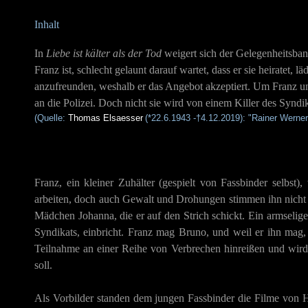
Inhalt
In
Liebe ist kälter als der Tod
weigert sich der Gelegenheitsba
Franz ist, schlecht gelaunt darauf wartet, dass er sie heiratet
anzufreunden, weshalb er das Angebot akzeptiert. Um Franz unt
an die Polizei. Doch nicht sie wird von einem Killer des Syndi
(Quelle:
Thomas Elsaesser
(*22.6.1943 -†4.12.2019)
: "Rainer Werner
Franz, ein kleiner Zuhälter (gespielt von Fassbinder selbst),
arbeiten, doch auch Gewalt und Drohungen stimmen ihn nicht u
Mädchen Johanna, die er auf den Strich schickt. Ein armselig
Syndikats, einbricht. Franz mag Bruno, und weil er ihn mag, w
Teilnahme an einer Reihe von Verbrechen hinreißen und wird s
soll.
Als Vorbilder standen dem jungen Fassbinder die Filme von