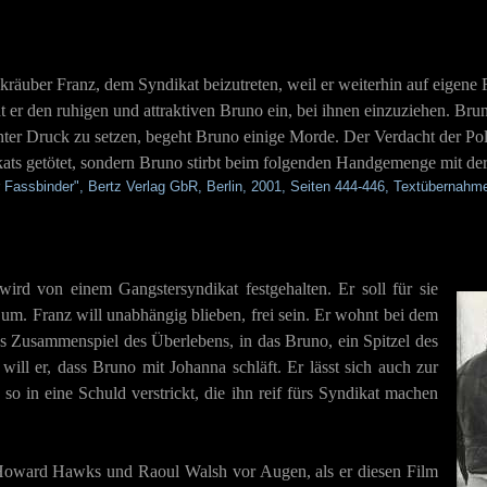
nkräuber Franz, dem Syndikat beizutreten, weil er weiterhin auf eigen
, lädt er den ruhigen und attraktiven Bruno ein, bei ihnen einzuziehen. 
er Druck zu setzen, begeht Bruno einige Morde. Der Verdacht der Poliz
kats getötet, sondern Bruno stirbt beim folgenden Handgemenge mit der 
 Fassbinder", Bertz Verlag GbR, Berlin, 2001, Seiten 444-446, Textübernahme 
 wird von einem Gangstersyndikat festgehalten. Er soll für sie
m. Franz will unabhängig blieben, frei sein. Er wohnt bei dem
es Zusammenspiel des Überlebens, in das Bruno, ein Spitzel des
ill er, dass Bruno mit Johanna schläft. Er lässt sich auch zur
o in eine Schuld verstrickt, die ihn reif fürs Syndikat machen
 Howard Hawks und Raoul Walsh vor Augen, als er diesen Film