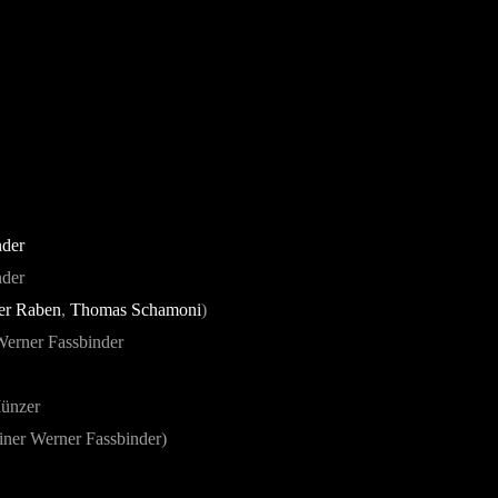
nder
nder
er Raben
,
Thomas Schamoni
)
Werner Fassbinder
Münzer
ainer Werner Fassbinder)