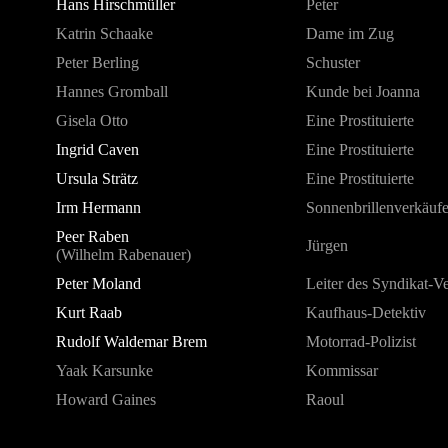
Hans Hirschmüller
Peter
Katrin Schaake
Dame im Zug
Peter Berling
Schuster
Hannes Gromball
Kunde bei Joanna
Gisela Otto
Eine Prostituierte
Ingrid Caven
Eine Prostituierte
Ursula Strätz
Eine Prostituierte
Irm Hermann
Sonnenbrillenverkäufe
Peer Raben
Jürgen
(Wilhelm Rabenauer)
Peter Moland
Leiter des Syndikat-V
Kurt Raab
Kaufhaus-Detektiv
Rudolf Waldemar Brem
Motorrad-Polizist
Yaak Karsunke
Kommissar
Howard Gaines
Raoul