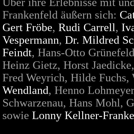
Über ihre Erlebnisse mit un
Frankenfeld äußern sich:
Cat
Gert Fröbe
,
Rudi Carrell
,
Iv
Vespermann
,
Dr. Mildred Sc
Feindt
, Hans-Otto Grünefel
Heinz Gietz, Horst Jaedicke
Fred Weyrich, Hilde Fuchs, 
Wendland
, Henno Lohmeyer,
Schwarzenau, Hans Mohl, Ge
sowie
Lonny Kellner-Franke