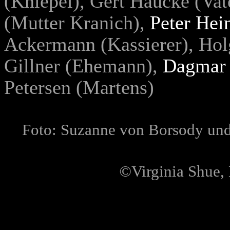
(Kniepel), Gert Haucke (Vat
(Mutter Kranich),
Peter Hei
Ackermann (Kassierer), Holg
Gillner (Ehemann),
Dagmar 
Petersen (Martens)
Foto: Suzanne von Borsody und 
©
Virginia Shue