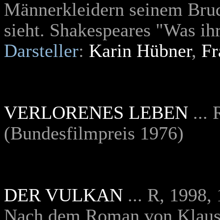
Männerkleidern seinem Bru
sieht. Shakespeares "Was ih
Darsteller
:
Karin Hübner
,
Fr
VERLORENES LEBEN
...
(Bundesfilmpreis 1976)
DER VULKAN
... R, 1998
Nach dem Roman von Klau