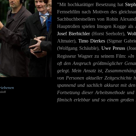
"Mit hochkarätiger Besetzung hat
Step
Fernsehfilm nach Motiven des gleichna
Sachbuchbestsellers von Robin Alexande
Hauptrollen spielen Imogen Kogge als 
Josef Bierbichler
(Horst Seehofer),
Wolf
Altmaier),
Timo Dierkes
(Sigmar Gabrie
(Wolfgang Schäuble),
Uwe Preuss
(Joa
Regisseur Wagner zu seinem Film:
»In 
oft den Anspruch größtmöglicher Genaui
gelegt. Mein Ansatz ist, Zusammenhänge
von Personen aktueller Zeitgeschichte 
spannend und sachlich akkurat mit den M
riebenen
Fortsetzung dieser Arbeitsmethode und
oloff
filmisch erlebbar und so einem großen