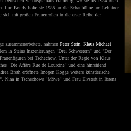
 am Deutschen Schauspielhaus Hamburg, wo sie bis 1984 blieb.
um. Luc Bondy holte sie 1985 an die Schaubühne am Lehniner
e sich mit großen Frauenrollen in die erste Reihe der
gge zusammenarbeitete, nahmen
Peter Stein
,
Klaus Michael
llem in Steins Inszenierungen "Drei Schwestern" und "Der
ie Frauenfiguren bei Tschechow. Unter der Regie von Klaus
es "Die Affäre Rue de Lourcine" und eine hinreißend
drea Breth eröffnete Imogen Kogge weitere künstlerische
g", Nina in Tschechows "Möwe" und Frau Elvstedt in Ibsens