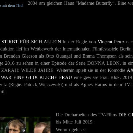
2004 am gleichen Haus "Madame Butterfly". Eine wei
o mit dem Titel
 STIRBT FÜR SICH ALLEIN
in der Regie von
Vincent Perez
nac
duktion lief im Wettbewerb der Internationalen Filmfestspiele Berlin
aren Brendan Gleeson als Otto Quangel und Emma Thompson als se
e 2016 zu sehen in einer Episode der Serie
DONNA LEON
, in e
e
ZARAH: WILDE JAHRE
. Weiterhin spielt sie in der Komödie
AX
 WAR EINE GLÜCKLICHE FRAU
eine gewisse Frau Blok. 2019 
itz (Regie: Patrick Winczewski) und als Agnes Harms in dem TV-T
rth.
Die Dreharbeiten des TV-Films
DIE G
bis Mitte Juli 2019.
Worum geht es: