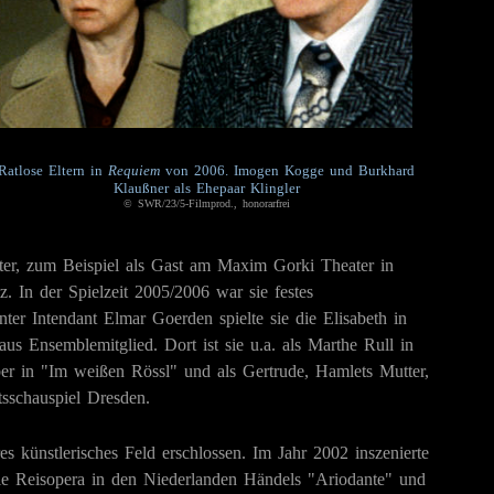
Ratlose Eltern in
Requiem
von 2006. Imogen Kogge und Burkhard
Klaußner als Ehepaar Klingler
© SWR/23/5-Filmprod., honorarfrei
er, zum Beispiel als Gast am Maxim Gorki Theater in
 In der Spielzeit 2005/2006 war sie festes
er Intendant Elmar Goerden spielte sie die Elisabeth in
us Ensemblemitglied. Dort ist sie u.a. als Marthe Rull in
er in "Im weißen Rössl" und als Gertrude, Hamlets Mutter,
tsschauspiel Dresden.
s künstlerisches Feld erschlossen. Im Jahr 2002 inszenierte
le Reisopera in den Niederlanden Händels "Ariodante" und