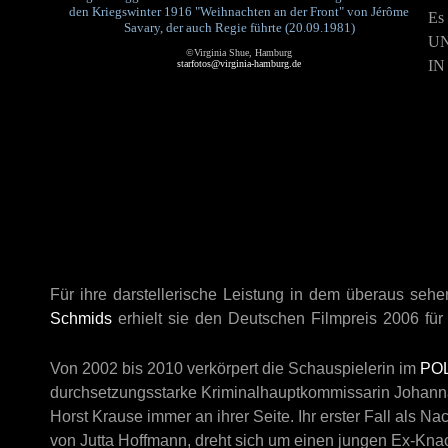
den Kriegswinter 1916 "Weihnachten an der Front" von Jérôme
Es
Savary, der auch Regie führte (20.09.1981)
U
©Virginia Shue, Hamburg
I
starfotos@virginia-hamburg.de
Für ihre darstellerische Leistung in dem überaus seh
Schmids
erhielt sie den Deutschen Filmpreis 2006 für 
Von 2002 bis 2010 verkörpert die Schauspielerin im
POL
durchsetzungsstarke Kriminalhauptkommissarin Johanna
Horst Krause immer an ihrer Seite. Ihr erster Fall als
von Jutta Hoffmann, dreht sich um einen jungen Ex-Knac