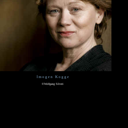
I m o g e n K o g g e
©Wolfgang Silveri