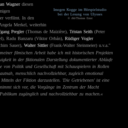
han Wagner
diesen
Imogen Kogge im Hörspielstudio
migen
bei der Lesung von Ulysses
r verfilmt. In den
© rbb/Thomas Ernst
Angela Merkel, weiterhin
gang Pregler
(Thomas de Maizière),
Tristan Seith
(Peter
l), Radu Banzaru (Viktor Orbán),
Rüdiger Vogler
chim Sauer),
Walter Sittler
(Frank-Walter Steinmeier) u.v.a."
meiner filmischen Arbeit habe ich mit historischen Projekten
gkeit in der fiktionalen Darstellung dokumentierter Abläufe
 von Politik und Gesellschaft mit Schauspielern in Rollen
hautnah, menschlich nachvollziehbar, zugleich emotional
itteln der Fiktion darzustellen. 'Die Getriebenen' ist eine
 nimmt sich vor, die Vorgänge im Zentrum der Macht
 Publikum zugänglich und nachvollziehbar zu machen.«