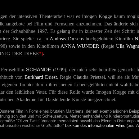
gen der intensiven Theaterarbeit war es Imogen Kogge kaum möglic
llenangebote bei Film und Fernsehen anzunehmen. Das änderte sich
 der Schaubühne 1997. Es gelang ihr in kürzester Zeit der Schritt i
riere. Sie spielte u.a. in
Andreas Dresen
s hochgelobtem Kinofilm
N
998) sowie in den Kinofilmen
ANNA WUNDER
(Regie
Ulla Wagn
NIG DER DIEBE
*)
.
 Fernsehfilm
SCHANDE
(1999), der mich sehr betroffen gemacht h
ehbuch von
Burkhard Driest
, Regie Claudia Prietzel, will sie als M
r eigenen Tochter durch ihren neuen Lebensgefährten nicht wahrhabe
gar den leiblichen Vater. Für diese Rolle wurde Imogen Kogge mit 
utschen Akademie für Darstellende Künste ausgezeichnet.
Düsterer Film in Form eines brutalen Märchens, der am exemplarischen Beisp
fnung schildert und mit Schleusertum, Menschenhandel und Kinderprostitution 
tgemäße "Oliver Twist"-Variante thematisiert sowohl das Elend in Osteuropa a
attenseiten westlicher Großstädte.“
Lexikon des internationalen Films
(aus Wi