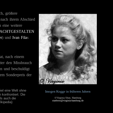
h, größere
 nach ihrem Abschied
n eine weitere
ACHTGESTALTEN
er
) und
Ivan Fila
s
at, nach einem
utter den Missbrauch
n und beschuldigt
dem Sonderpreis der
iel eine Welt ohne
Imogen Kogge in früheren Jahren
konfrontiert. Die
ls auch die
©Virginia Shue, Hamburg
starfotos@virginia-hamburg.de
kipedia)