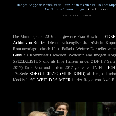
I
mogen Kogge als Kommissarin Hertz in ihrem ersten Fall bei der Krip
Die Braut in Schwarz
. Regie:
Bodo Fürneisen
Foto: rbb / Torsten Lindner
Die Mimin spielte 2016 eine gewisse Frau Busch in
JEDER
Achim von Borries
. Die deutsch-englisch-französische Kopro
Romanvorlage schrieb Hans Fallada. Weitere Darsteller w
Brühl
als Kommissar Escherich. Weiterhin war Imogen Kogg
SPEZIALISTEN
und als Inge Hansen in der ZDF-TV-Seri
2017) Tante Vera und in dem 2017 gedrehten TV-Film
ICH
TV-Serie
SOKO LEIPZIG (MEIN KIND)
als Regina Ludow
Kockisch
SO WEIT DAS MEER
in der Regie von Axel Ba