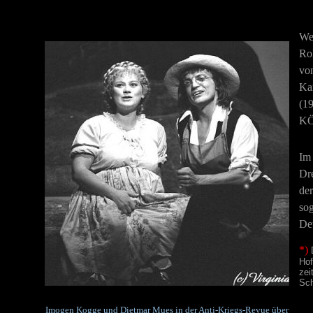
We
Ro
von
Kar
(1
KÖ
Im
Dr
de
so
De
*)
Hof
zei
Sch
Imogen Kogge und Dietmar Mues in der Anti-Kriegs-Revue über