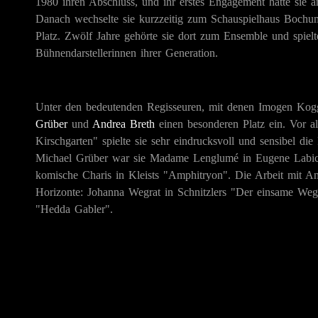
1980 ihren Abschluss, und ihr erstes Engagement hatte sie
Danach wechselte sie kurzzeitig zum Schauspielhaus Boch
Platz. Zwölf Jahre gehörte sie dort zum Ensemble und spielt
Bühnendarstellerinnen ihrer Generation.
Unter den bedeutenden Regisseuren, mit denen Imogen Ko
Grüber
und
Andrea Breth
einen besonderen Platz ein. Vor a
Kirschgarten" spielte sie sehr eindrucksvoll und sensibel d
Michael Grüber war sie Madame Lenglumé in Eugene Labich
komische Charis in Kleists "Amphitryon". Die Arbeit mit An
Horizonte: Johanna Wegrat in Schnitzlers "Der einsame We
"Hedda Gabler".