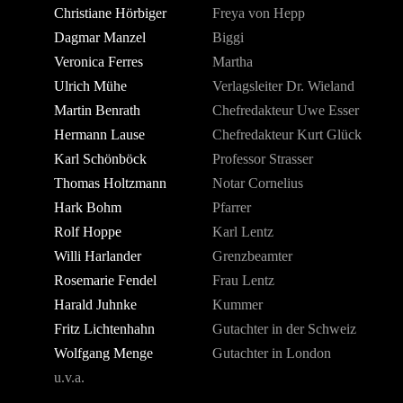
Christiane Hörbiger
Freya von Hepp
Dagmar Manzel
Biggi
Veronica Ferres
Martha
Ulrich Mühe
Verlagsleiter Dr. Wieland
Martin Benrath
Chefredakteur Uwe Esser
Hermann Lause
Chefredakteur Kurt Glück
Karl Schönböck
Professor Strasser
Thomas Holtzmann
Notar Cornelius
Hark Bohm
Pfarrer
Rolf Hoppe
Karl Lentz
Willi Harlander
Grenzbeamter
Rosemarie Fendel
Frau Lentz
Harald Juhnke
Kummer
Fritz Lichtenhahn
Gutachter in der Schweiz
Wolfgang Menge
Gutachter in London
u.v.a.