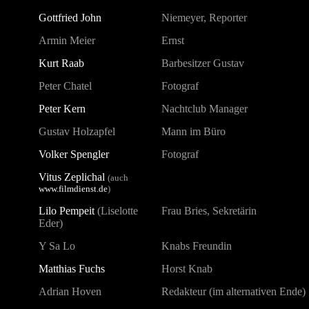
Gottfried John
Niemeyer, Reporter
Armin Meier
Ernst
Kurt Raab
Barbesitzer Gustav
Peter Chatel
Fotograf
Peter Kern
Nachtclub Manager
Gustav Holzapfel
Mann im Büro
Volker Spengler
Fotograf
Vitus Zeplichal
(auch
www.filmdienst.de
)
Lilo Pempeit
(Liselotte
Frau Bries, Sekretärin
Eder)
Y Sa Lo
Knabs Freundin
Matthias Fuchs
Horst Knab
Adrian Hoven
Redakteur (im alternativen Ende)