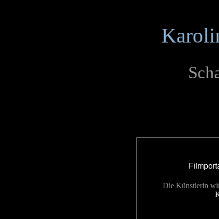
Karoli
Scha
Filmport
Die Künstlerin wi
K