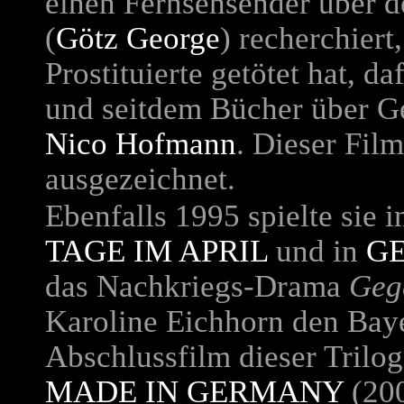
einen Fernsehsender über d
(
Götz George
) recherchiert
Prostituierte getötet hat, d
und seitdem Bücher über Ge
Nico Hofmann
. Dieser Fil
ausgezeichnet.
Ebenfalls 1995 spielte sie 
TAGE IM APRIL
und in
G
das Nachkriegs-Drama
Geg
Karoline Eichhorn den Baye
Abschlussfilm dieser Trilog
MADE IN GERMANY
(200