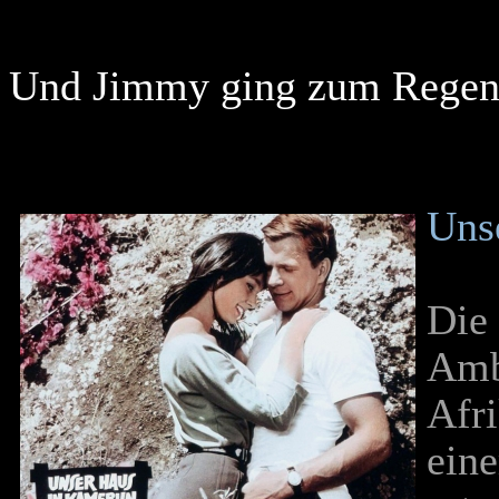
Und Jimmy ging zum Rege
U
ns
Die 
Ambr
Afri
eine