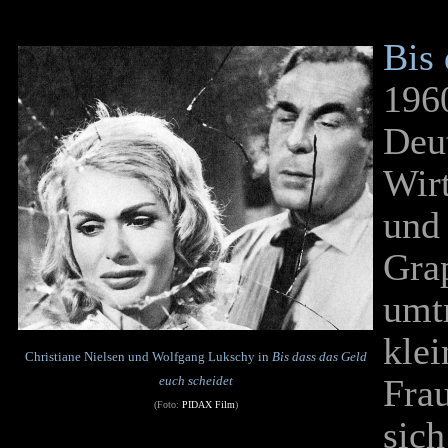
Bis 
196
Deut
Wirt
und
Grap
umtr
kle
Christiane Nielsen und Wolfgang Lukschy in
Bis dass das Geld
Frau
euch scheidet
(Foto:
PIDAX Film
)
sich