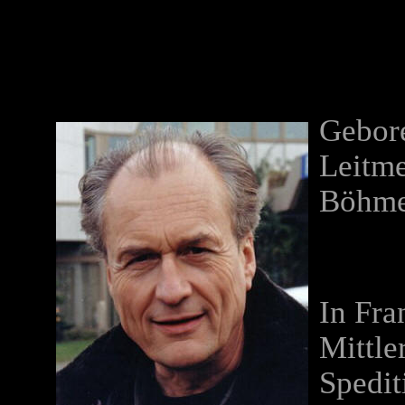
Gebore
Leitme
Böhme
In Fra
Mittle
Spedi