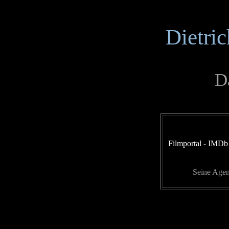
Dietri
Da
Filmportal
-
IMDb
Seine Age