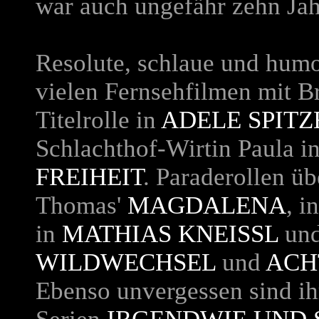
war auch ungefähr zehn Jahr
Resolute, schlaue und humo
vielen Fernsehfilmen mit B
Titelrolle in
ADELE SPIT
Schlachthof-Wirtin Paula i
FREIHEIT
. Paraderollen ü
Thomas'
MAGDALENA
, i
in
MATHIAS KNEISSL
und
WILDWECHSEL
und
ACH
Ebenso unvergessen sind ih