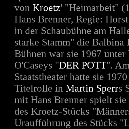
von
Kroetz
' "Heimarbeit" (
Hans Brenner, Regie: Horst
in der Schaubühne am Halle
starke Stamm" die Balbina 
Bühnen war sie 1967 unter 
O'Caseys "
DER POTT
". A
Staatstheater hatte sie 1970
Titelrolle in
Martin Sperr
s 
mit Hans Brenner spielt sie
des Kroetz-Stücks "Männers
Uraufführung des Stücks "Li