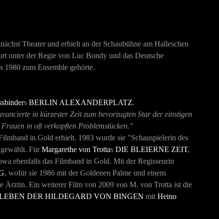
unächst Theater und erhielt an der Schaubühne am Halleschen
furt unter der Regie von Luc Bondy und das Deutsche
is 1980 zum Ensemble gehörte.
ssbinder
s
BERLIN ALEXANDERPLATZ
.
vancierte in kürzester Zeit zum bevorzugten Star der einstigen
e Frauen in oft verkopften Problemstücken."
Filmband in Gold erhielt. 1983 wurde sie "Schauspielerin des
s
gewählt. Für
Margarethe von Trotta
s
DIE BLEIERNE ZEIT
,
kowa ebenfalls das Filmband in Gold. Mit der Regisseurin
G
, wofür sie 1986 mit der Goldenen Palme und einem
e Ärztin. Ein weiterer Film von 2009 von M. von Trotta ist die
M LEBEN DER HILDEGARD VON BINGEN
mit
Heino