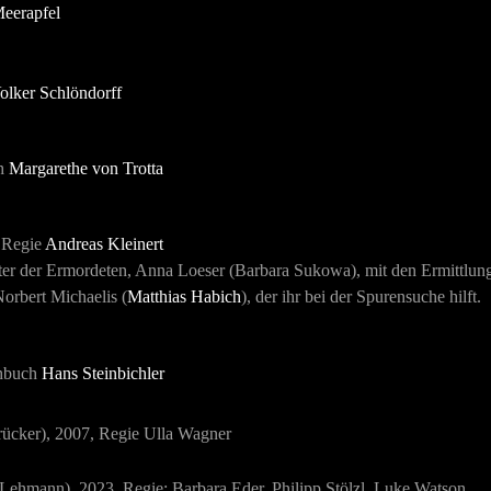
Meerapfel
olker Schlöndorff
ch
Margarethe von Trotta
, Regie
Andreas Kleinert
der Ermordeten, Anna Loeser (Barbara Sukowa), mit den Ermittlungen d
orbert Michaelis (
Matthias Habich
), der ihr bei der Spurensuche hilft.
ehbuch
Hans Steinbichler
rücker), 2007, Regie Ulla Wagner
a Lehmann), 2023, Regie: Barbara Eder, Philipp Stölzl, Luke Watson