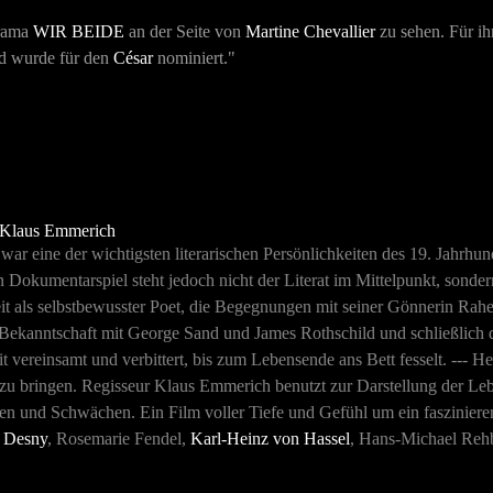
drama
WIR BEIDE
an der Seite von
Martine Chevallier
zu sehen. Für ih
d wurde für den
César
nominiert."
Klaus Emmerich
war eine der wichtigsten literarischen Persönlichkeiten des 19. Jahrhu
en Dokumentarspiel steht jedoch nicht der Literat im Mittelpunkt, sond
t als selbstbewusster Poet, die Begegnungen mit seiner Gönnerin Rah
e Bekanntschaft mit George Sand und James Rothschild und schließlich d
 vereinsamt und verbittert, bis zum Lebensende ans Bett fesselt. --- H
 zu bringen. Regisseur Klaus Emmerich benutzt zur Darstellung der Leb
en und Schwächen. Ein Film voller Tiefe und Gefühl um ein faszinieren
 Desny
, Rosemarie Fendel,
Karl-Heinz von Hassel
, Hans-Michael Reh