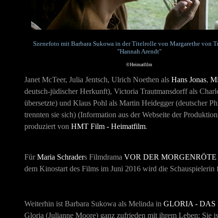
Szenefoto mit Barbara Sukowa in der Titelrolle von Margarethe von T
"Hannah Arendt"
©Heimatfilm
Janet McTeer, Julia Jentsch, Ulrich Noethen als
Hans Jonas
,
Mi
deutsch-jüdischer Herkunft), Victoria Trautmansdorff als Charlo
übersetzte) und Klaus Pohl als Martin Heidegger (deutscher P
trennten sie sich)
(Information aus der Webseite der Produkti
produziert von
HMT Film - Heimatfilm
.
Für
Maria Schrader
s Filmdrama
VOR DER MORGENRÖTE
dem Kinostart des Films im Juni 2016 wird die Schauspielerin f
Weiterhin ist Barbara Sukowa als Melinda in
GLORIA - DAS
Gloria (Julianne Moore) ganz zufrieden mit ihrem Leben: Sie i