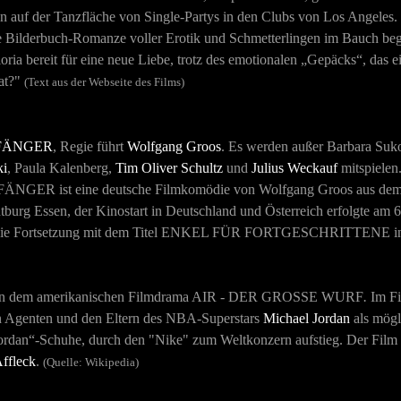
auf der Tanzfläche von Single-Partys in den Clubs von Los Angeles. In 
he Bilderbuch-Romanze voller Erotik und Schmetterlingen im Bauch be
loria bereit für eine neue Liebe, trotz des emotionalen „Gepäcks“, das e
rat?"
(Text aus der Webseite des Films)
FÄNGER
, Regie führt
Wolfgang Groos
. Es werden außer Barbara Su
ki
, Paula Kalenberg,
Tim Oliver Schultz
und
Julius Weckauf
mitspielen
FÄNGER ist eine deutsche Filmkomödie von Wolfgang Groos aus dem
tburg Essen, der Kinostart in Deutschland und Österreich erfolgte a
ie Fortsetzung mit dem Titel
ENKEL FÜR FORTGESCHRITTENE
i
on in dem amerikanischen Filmdrama AIR - DER GROSSE WURF
.
Im Fi
n Agenten und den Eltern des NBA-Superstars
Michael Jordan
als mögl
-Jordan“-Schuhe, durch den "Nike" zum Weltkonzern aufstieg. Der Film
ffleck
.
(Quelle: Wikipedia)