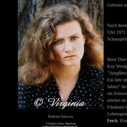
Geboren am
Nach ihrem
Ufer 1971 
Schauspiel
Ihren Durc
Kay Wenige
"Jungfilme
Ein Jahr sp
Jahres" für
ein Schwes
arbeitet si
Filmband i
Lebensgesc
Barbara Sukowa
Ferch
, Han
©Virginia Shue, Hamburg
starfotos@virginia-hamburg.de