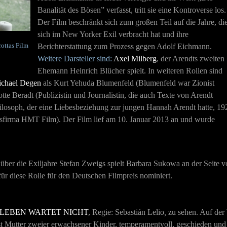
Banalität des Bösen” verfasst, tritt sie eine Kontroverse los.
Der Film beschränkt sich zum großen Teil auf die Jahre, di
sich im New Yorker Exil verbracht hat und ihre
rottas Film
Berichterstattung zum Prozess gegen Adolf Eichmann.
Weitere Darsteller sind:
Axel Milberg
, der Arendts zweiten
Ehemann Heinrich Blücher spielt. In weiteren Rollen sind
chael Degen
als Kurt Yehuda Blumenfeld (Blumenfeld war Zionist
tte Beradt (Publizistin und Journalistin, die auch Texte von Arendt
hilosoph, der eine Liebesbeziehung zur jungen Hannah Arendt hatte, 19
onsfirma HMT Film).
Der Film lief am 10. Januar 2013 an und wurde
über die Exiljahre Stefan Zweigs spielt Barbara Sukowa an der Seite 
ür diese Rolle für den Deutschen Filmpreis nominiert.
 LEBEN WARTET NICHT
, Regie: Sebastián Lelio
,
zu sehen. Auf der 
st Mutter zweier erwachsener Kinder, temperamentvoll, geschieden und 