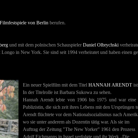
 Filmfestspiele von Berlin
berufen.
berg
und mit dem polnischen Schauspieler
Daniel Olbrychski
verheirat
t Longo in New York. Sie sind seit 1994 verheiratet und haben einen 
Ein neuer Spielfilm mit dem Titel
HANNAH ARENDT
is
In der Titelrolle ist Barbara Sukowa zu sehen.
Hannah Arendt lebte von 1906 bis 1975 und war eine jü
Publizistin, die sich zeit ihres Lebens mit den Ursprüngen to
Arendt flüchtete vor dem Nationalsozialismus nach Amerik
wo sie unter anderem als Dozentin tätig war. Als sie im
Auftrag der Zeitung "The New Yorker" 1961 den Prozess
Adolf Eichmanns in Israel verfolgte und ihr Werk „Die