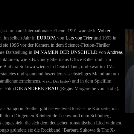
sseuren auf internationaler Ebene. 1991 war sie in
Volker
, im selben Jahr in
EUROPA
von
Lars von Trier
und 1993 in
d sie 1996 vor der Kamera in dem Science-Fiction-Thriller
re Darstellung in
IM NAMEN DER UNSCHULD
von
Andreas
oduktionen, wie z.B. Cindy Shermans Office Killer und Tim
ete Barbara Sukowa wieder in Deutschland, und zwar im TV-
sgestattetes und spannend inszeniertes sechsteiliges Melodram um
 Familienunternehmens.
) und in dem Spielfilm
-Text: Das Erste-
der Film
DIE ANDERE FRAU
(Regie: Margarethe von Trotta).
als Sängerin. Seither gibt sie weltweit klassische Konzerte, u.a.
Mit dem Dirigenten Reinbert de Leeuw und dem Schönberg
i
eingespielt, die sich dem deutschen romantischen Lied widmen,
Longo gründete sie die Rockband "Barbara Sukowa & The X-