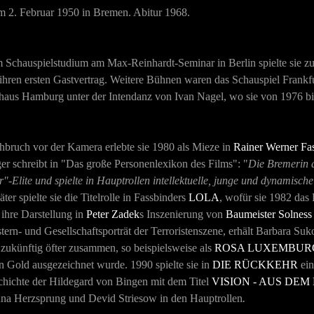
 2. Februar 1950 in Bremen. Abitur 1968.
 Schauspielstudium am Max-Reinhardt-Seminar in Berlin spielte sie z
ihren ersten Gastvertrag. Weitere Bühnen waren das Schauspiel Frank
haus Hamburg unter der Intendanz von Ivan Nagel, wo sie von 1976 b
hbruch vor der Kamera erlebte sie 1980 als Mieze in
Rainer Werner Fa
r schreibt in "Das große Personenlexikon des Films": "
Die Bremerin a
r"-Elite und spielte in Hauptrollen intellektuelle, junge und dynamisch
äter spielte sie die Titelrolle in Fassbinders
LOLA
, wofür sie 1982 das 
 ihre Darstellung in
Peter Zadek
s Inszenierung von
Baumeister Solnes
tern- und Gesellschaftsporträt der Terroristenszene, erhält Barbara Su
e zukünftig öfter zusammen, so beispielsweise als
ROSA LUXEMBUR
n Gold ausgezeichnet wurde. 1990 spielte sie in
DIE RÜCKKEHR
ein
hichte der Hildegard von Bingen mit dem Titel
VISION - AUS DE
na Herzsprung und Devid Striesow in den Hauptrollen
.