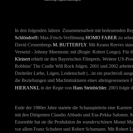
In den folgenden Jahren Zusammenarbeit mit bedeutenden Regi
Schlöndorff
s Max-Frisch-Verfilmung
HOMO FABER
zu sehen
David Cronenbergs
M. BUTTERFLY
. Mit Keanu Reeves stan
Vernetzt - Johnny Mnemonic mit (Regie: Robert Longo). Für ih
Kleinert
erhielt sie den Bayerischen Filmpreis. Weitere US-Pr
Robbins’ The Cradle Will Rock folgen. 2001 und 2002 arbeit
Dreiteiler Liebe, Lügen, Leidenschaft (...ist ein prachtvoll au
die Beziehungen und Machtstrukturen eines alteingesessenen
HIERANKL
in der Regie von
Hans Steinbichler
. 2003 folgte 
Ende der 1980er Jahre startete die Schauspielerin eine Karriere 
mit den Dirigenten Claudio Abbado und Esa-Pekka Salonen. 
Ensemble hat sie die Produktion
Im wunderschönen Monat Ma
vor allem Franz Schubert und Robert Schumann. Mit Robert 