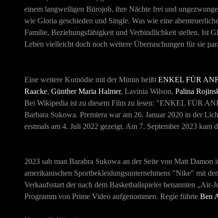
einem langweiligen Bürojob, ihre Nächte frei und ungezwungen 
wie Gloria geschieden und Single. Was wie eine abenteuerlic
Familie, Beziehungsfähigkeit und Verbindlichkeit stellen. Ist G
Leben vielleicht doch noch weitere Überraschungen für sie pa
Eine weitere Komödie mit der Mimin heißt
ENKEL FÜR AN
Raacke
,
Günther Maria Halmer
, Lavinia Wilson,
Palina Rojins
Bei Wikipedia ist zu diesem Film zu lesen: "ENKEL FÜR AN
Barbara Sukowa. Premiera war am 26. Januar 2020 in der Lich
erstmals am 4. Juli 2022 gezeigt. Am 7. September 2023 kam d
2023 sah man Barabra Sukowa an der Seite von Matt Dam
amerikanischen Sportbekleidungsunternehmens "Nike" mit de
Verkaufsstart der nach dem Basketballspieler benannten „Air
Programm von Prime Video aufgenommen. Regie führte
Ben A