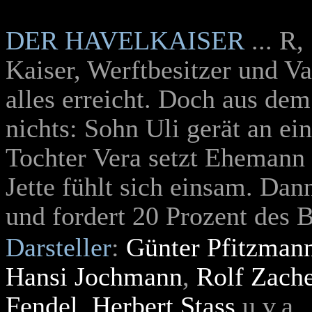
DER HAVELKAISER
... R
Kaiser, Werftbesitzer und Va
alles erreicht. Doch aus de
nichts: Sohn Uli gerät an e
Tochter Vera setzt Ehemann 
Jette fühlt sich einsam. Da
und fordert 20 Prozent des 
Darsteller
:
Günter Pfitzman
Hansi Jochmann
,
Rolf Zache
Fendel
,
Herbert Stass
u.v.a.