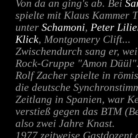
Von da an ging's ab. Bei
Sa
spielte mit
Klaus Kammer
T
unter
Schamoni
,
Peter Lili
Klick
, Montgomery Clift...
Zwischendurch sang er, wei
Rock-Gruppe "Amon Düül"
Rolf Zacher spielte in röm
die deutsche Synchronstimm
Zeitlang in Spanien, war K
verstieß gegen das BTM (B
also zwei Jahre Knast.
1977 zeitweise Gastdozent