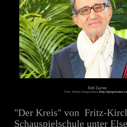
Rolf Zacher
Foto:
Stefan Gregorowius
(http://gregorowius.c
"Der Kreis" von Fritz-Kirc
Schauspielschule unter
Els