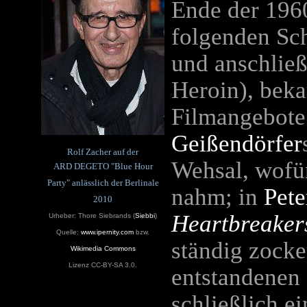
Ende der 1960
folgenden Sc
und anschlie
Heroin), bek
Filmangebote:
Geißendörfer
Rolf Zacher auf der
Wehsal, wofür
ARD DEGETO "Blue Hour
Party" anlässlich der Berlinale
nahm; in
Pete
2010
Heartbreaker
Urheber: Thore Siebrands (
Siebbi
)
Quelle:
www.ipernity.com
bzw.
ständig zocke
Wikimedia Commons
Lizenz CC-BY-SA 3.0.
entstandenen
schließlich e