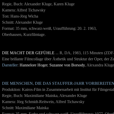
Regie, Buch: Alexander Kluge, Karen Kluge
Kamera: Alfred Tichawsky
Ton: Hans-Jörg Wicha
Schnitt: Alexander Kluge
Format: 35 mm, schwarz-weiß, Uraufführung: 20. 2. 1963,
Oberhausen, Kurzfilmtage.
DIE MACHT DER GEFÜHLE
... R, DA, 1983, 115 Minuten (ZDF
Eine brillante Filmcollage über Ästhetik und Struktur der Oper, der 
Darsteller
:
Hannelore Hoger
,
Suzanne von Borsody
, Alexandra Klug
DIE MENSCHEN, DIE DAS STAUFFER-JAHR VORBEREITE
Produktion: Kairos-Film in Zusammenarbeit mit Institut für Filmgesta
Regie, Buch: Maximiliane Mainka, Alexander Kluge
Kamera: Jörg Schmidt-Reitwein, Alfred Tichawsky
Schnitt: Maximiliane Mainka
Format: 35 mm, Farbe und schwarz-weiß, Uraufführung: 1977, Ober