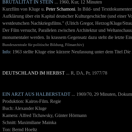
BRUTALITÄT IN STEIN
... 1960, Kur, 12 Minuten
Kurzfilm von Kluge u.
Peter Schamoni
. In Bild- und Textdokumenten
Aufklärung über ein Kapital deutscher Kulturgeschichte (und einer 
westdeutschen Nachkriegsfilms."
(Ulrich Gregor, Herzog/Kluge/Stra
Der Film versucht, Parallelen zwischen Architektur und Weltanschauu
monumentaler werden. In krassem Gegensatz dazu steht die letzte Ein
Bundeszentrale für politische Bildung, Filmarchiv)
Info
: 1963 stellte Kluge eine kürzere Neufassung unter dem Titel
Die 
DEUTSCHLAND IM HERBST
...
R, DA, Pr, 1977/78
EIN ARZT AUS HALBERSTADT
... 1969/70, 29 Minuten, Dokume
Produktion: Kairos-Film. Regie
Buch: Alexander Kluge
Kamera: Alfred Tichawsky, Günter Hörmann
Schnitt: Maximiliane Mainka
Ton: Bernd Hoeltz