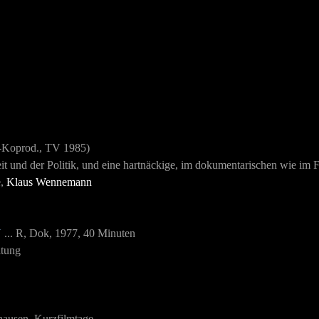
-Koprod., TV 1985)
Zeit und der Politik, und eine hartnäckige, im dokumentarischen wie im
e,
Klaus Wennemann
N
... R, Dok, 1977, 40 Minuten
ltung
hausen, Kurzfilmtage