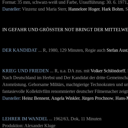
Format: 35 mm, schwarz-weiß und Farbe, Uraufführung: 30. 6. 1971, 
Darsteller
: Vinzenz und Maria Sterr,
Hannelore Hoger
,
Hark Bohm
, 
IN GEFAHR UND GRÖSSTER NOT BRINGT DER MITTELWE
DER KANDIDAT
... R, 1980, 129 Minuten, Regie auch
Stefan Aust
KRIEG UND FRIEDEN
... R, u.a. DA zus. mit
Volker Schlöndorff
,
Nach Deutschland im Herbst und Der Kandidat der dritte Gemeinschaft
Atomrüstung. Gehorsame Militärs, machtgierige Technokraten und unfä
fantasievolle Kollektivfilm renommierter deutscher Filmemacher zeigt
Darsteller
:
Heinz Bennent
,
Angela Winkler
,
Jürgen Prochnow
,
Hans-
LEHRER IM WANDEL
... 1962/63, Dok, 11 Minuten
Produktion: Alexander Kluge