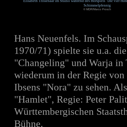
Elisabeth Trissenaar im Studio während des Hörspiels "Die vier H
Schimmelpfennig
© MDR/Marco Prosch
Hans Neuenfels. Im Schaus
1970/71) spielte sie u.a. d
"Changeling" und Warja in
wiederum in der Regie von 
Ibsens "Nora" zu sehen. Al
"Hamlet", Regie: Peter Palit
Württembergischen Staatsthe
Bühne.