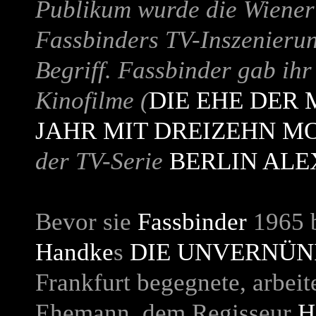
Publikum wurde die Wieneri
Fassbinders TV-Inszenieru
Begriff. Fassbinder gab ihr
Kinofilme (
DIE EHE DER
JAHR MIT DREIZEHN M
der TV-Serie
BERLIN AL
Bevor sie
Fassbinder
1965 b
Handke
s
DIE UNVERNÜN
Frankfurt begegnete, arbeit
Ehemann, dem Regisseur
H