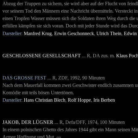
Abzug der Truppen zu sichern, sie wird aber auf der Flucht von fein
vor seinem Tod den Männern eine Nachricht übermitteln. Versteckt in
einen Tropfen Wasser müssen sich die Soldaten ihren Weg durch die u
erfüllen kämpfen sie sich voran. Doch mit jeder Stunde wird das Dur
Darsteller
:
Manfred Krug
,
Erwin Geschonneck
,
Ulrich Thein
,
Edwin 
GESCHLOSSENE GESELLSCHAFT
... R, DA zus. m.
Klaus Poc
DAS GROSSE FEST
... R, ZDF, 1992, 90 Minuten
Nach dem Mauerfall kommen zwei Geschwister endlich zusammen und 
Komödie mit teils bösen Untertönen.
Darsteller
:
Hans Christian Blech
,
Rolf Hoppe
,
Iris Berben
JAKOB, DER LÜGNER
... R, Defa/DFF, 1974, 100 Minuten
In einem polnischen Ghetto des Jahres 1944 gibt ein Mann seinen M
Armee Hoffnung und Mut.
(rk)