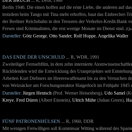
DER BRUCH
... R, Defa, 1988
Berlin 1946. Die einen hoffen auf die erste Liebe, die anderen auf d
trotzdem beim Tango mit Tina mehr erhoffen, baut das Einbrecher-T
der Berliner Reichsbahn in den Tresoren der Verkehrs-Kredit-Bank ve
Fersen sind Kriminalisten, die erst wenige Monate im Dienst sind.
(Qu
Darsteller
:
Götz George
,
Otto Sander
,
Rolf Hoppe
,
Angelika Waller
DAS ENDE DER UNSCHULD
... R, WDR, 1991
Zweiteiliger Fernsehfilm, in dem zehn internierte Atomwissenschaft
Rückblenden wird die Entwicklung des Uranprojektes seit Entstehun
Arbeiten Kurt Diebners im Heereswaffenamt bis zu den Versuchen des
von Weizsäcker am Forschungsreaktor Haigerloch im Frühjahr 1945 c
Darsteller
:
Jürgen Hentsch
(Prof. Werner Heisenberg),
Udo Samel
(Ku
Kreye
,
Fred Düren
(Albert Einstein),
Ulrich Mühe
(Julian Green),
Ha
FÜNF PATRONENHÜLSEN
... R, 1960, DDR
Mit wenigen Freiwilligen soll Kommissar Witting während des Spanie