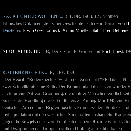
NACKT UNTER WÖLFEN
... R, DDR, 1963, 125 Minuten
Filmisches Dokument deutscher Geschichte nach dem Roman von
Br
Darsteller
:
Erwin Geschonneck
,
Armin Mueller-Stahl
,
Fred Delmare
NIKOLAIKIRCHE
... R, DA zus. m. E. Görner und
Erich Loest
, 19
ROTTENKNECHTE
... R, DFF, 1970
"Der Begriff “Rottenknechte” wird in der Zeitschrift “FF dabei”, Nr. 2
zwei Schnellboote eine Rotte. Der Kommandant des ersten war der Rot
auch für eine Art von Gesinnung, die ob ihrer Menschenfeindlichkeit 
So setzt die Handlung dieses Fünfteilers zu Anfang Mai 1945 ein. Hit
deutschen Armeen und Regierungschef. Er und weitere Politiker und Mi
Teilkapitulation mit den westlichen Streitkräften aushandeln. Käme e
gegen die Sowjets einsetzen. Für die deutschen Offiziere würde sic
und Disziplin bei der Truppe in vollem Umfang aufrecht erhalten.