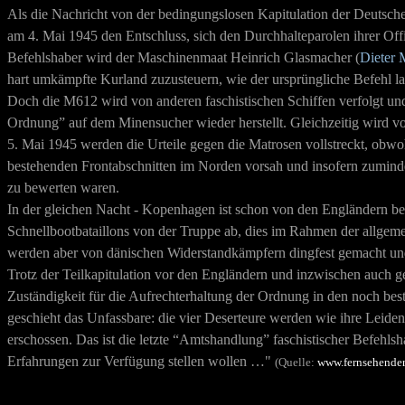
Als die Nachricht von der bedingungslosen Kapitulation der Deutsch
am 4. Mai 1945 den Entschluss, sich den Durchhalteparolen ihrer Of
Befehlshaber wird der Maschinenmaat Heinrich Glasmacher (
Dieter
hart umkämpfte Kurland zuzusteuern, wie der ursprüngliche Befehl la
Doch die M612 wird von anderen faschistischen Schiffen verfolgt und 
Ordnung” auf dem Minensucher wieder herstellt. Gleichzeitig wird vor 
5. Mai 1945 werden die Urteile gegen die Matrosen vollstreckt, obwo
bestehenden Frontabschnitten im Norden vorsah und insofern zumindest
zu bewerten waren.
In der gleichen Nacht - Kopenhagen ist schon von den Engländern bese
Schnellbootbataillons von der Truppe ab, dies im Rahmen der allgem
werden aber von dänischen Widerstandkämpfern dingfest gemacht und
Trotz der Teilkapitulation vor den Engländern und inzwischen auch
Zuständigkeit für die Aufrechterhaltung der Ordnung in den noch be
geschieht das Unfassbare: die vier Deserteure werden wie ihre Leide
erschossen. Das ist die letzte “Amtshandlung” faschistischer Befehlsh
Erfahrungen zur Verfügung stellen wollen …"
(Quelle:
www.fernsehender