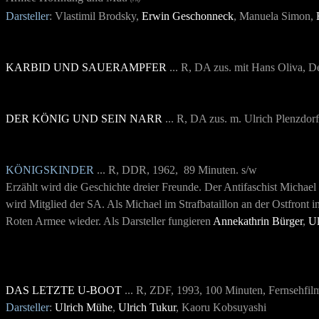
Darsteller
: Vlastimil Brodsky,
Erwin Geschonneck
, Manuela Simon,
KARBID UND SAUERAMPFER
... R, DA zus. mit Hans Oliva, 
DER KÖNIG UND SEIN NARR
... R, DA zus. m. Ulrich Plenzdo
KÖNIGSKINDER
... R, DDR, 1962, 89 Minuten. s/w
Erzählt wird die Geschichte dreier Freunde. Der Antifaschist Michael
wird Mitglied der SA. Als Michael im Strafbataillon an der Ostfront in
Roten Armee wieder. Als Darsteller fungieren
Annekathrin Bürger
,
Ul
DAS LETZTE U-BOOT
... R, ZDF, 1993, 100 Minuten, Fernsehfil
Darsteller
:
Ulrich Mühe
,
Ulrich Tukur
, Kaoru Kobsuyashi