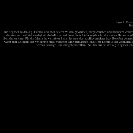
Layout: Rosem
Bea
Die Angaben zu den o.g. Filmen sind nach bestem Wissen gesammelt, aufgeschrieben und bearbeitet worden u
den Anspruch auf Vollständigkeit, deshalb sind auf dieser Seite Links angebracht, die weitere Hinweise 
übernehmen kann. Für die Inhalte der verlinkten Seiten ist stets der jeweilige Anbieter bzw. Betreiber veran
waren zum Zeitpunkt der Verlinkung nicht erkennbar. Eine permanente inhaltliche Kontrolle der verlinkten
werden derartige Links umgehend entfernt. Sollten mir bei den o.g. Angaben inhal