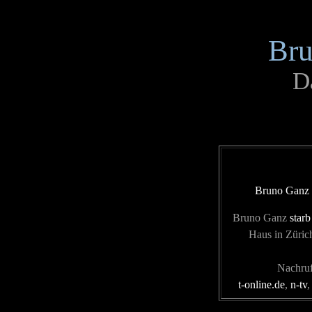
Bru
Da
Bruno Ganz b
Bruno Ganz
star
Haus in Züric
Nachruf
t-online.de
,
n-tv