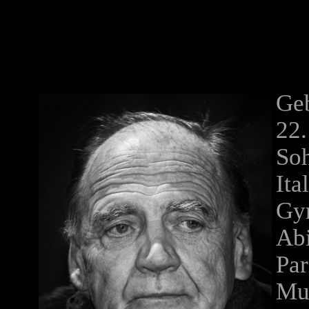
Geb
22.
Soh
Ita
Gy
Abi
Par
Mus