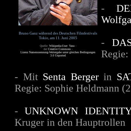
-
DE
Wolfga
Bruno Ganz während des Deutschen Filmfestivals
Tokio, am 11. Juni 2005
-
DA
Quelle:
Wikipedia-User: Yasu
-
der
Creative Commons
-
Regie:
Lizenz Namensnennung-Weitergabe unter gleichen Bedingungen
3.0 Unported
- Mit
Senta Berger
in
SA
Regie: Sophie Heldmann (
-
UNKNOWN IDENTIT
Kruger in den Hauptrollen