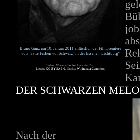
gel
Büh
job
abs
Bruno Ganz
am 10. Januar 2011 anlässlich der Filmpremiere
Rek
von "Satte Farben vor Schwarz" in der Essener "Lichtburg"
Se
Urheber: Wikimedia-User Loui der Colli;
Lizenz:
CC BY-SA 3.0
, Quelle:
Wikimedia Commons
Ka
DER SCHWARZEN MELO
Nach der