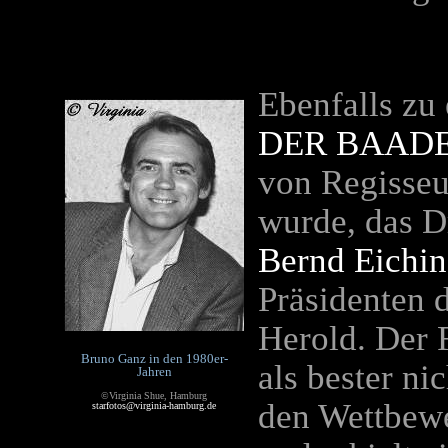
Ebenfalls zu
DER BAAD
von Regisse
wurde, das 
Bernd Eichin
Präsidenten 
Herold. Der 
Bruno Ganz in den 1980er-
als bester ni
Jahren
©Virginia Shue, Hamburg
den Wettbew
starfotos@virginia-hamburg.de