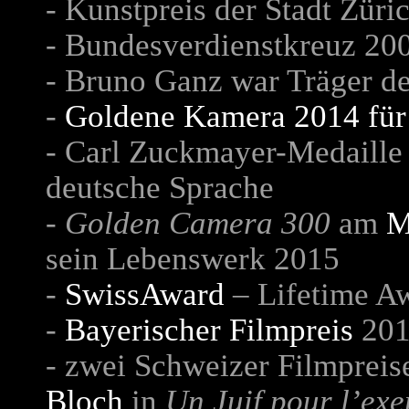
- Kunstpreis der Stadt Zür
- Bundesverdienstkreuz 200
- Bruno Ganz war Träger d
-
Goldene Kamera 2014 für
- Carl Zuckmayer-Medaille 
deutsche Sprache
- Golden Camera 300
am
M
sein Lebenswerk 2015
-
SwissAward
– Lifetime Aw
-
Bayerischer Filmpreis
201
- zwei Schweizer Filmpreise
Bloch
in
Un Juif pour l’ex