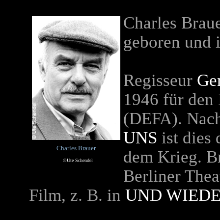
Charles Braue
geboren und i
Regisseur
Ge
1946 für den
(DEFA). Nac
UNS
ist dies
Charles Brauer
dem Krieg. B
©Ute Schendel
Berliner Thea
Film, z. B. in
UND WIEDE