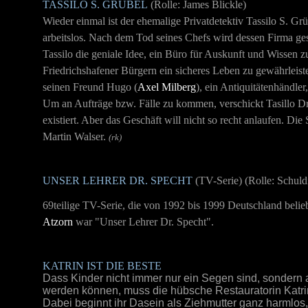
TASSILO S. GRÜBEL
(Rolle:
James Blickle
)
Wieder einmal ist der ehemalige Privatdetektiv Tassilo S. Grü
arbeitslos. Nach dem Tod seines Chefs wird dessen Firma ge
Tassilo die geniale Idee, ein Büro für Auskunft und Wissen 
Friedrichshafener Bürgern ein sicheres Leben zu gewährleist
seinen Freund Hugo (
Axel Milberg
), ein Antiquitätenhändler
Um an Aufträge bzw. Fälle zu kommen, verschickt Tasillo Dro
existiert. Aber das Geschäft will nicht so recht anlaufen. Di
Martin Walser.
(rk)
UNSER LEHRER DR. SPECHT
(TV-Serie)
(Rolle:
Schuldi
69teilige TV-Serie, die von 1992 bis 1999 Deutschland belieb
Atzorn
war "Unser Lehrer Dr. Specht".
KATRIN IST DIE BESTE
Dass Kinder nicht immer nur ein Segen sind, sondern 
werden können, muss die hübsche Restauratorin Katri
Dabei beginnt ihr Dasein als Ziehmutter ganz harmlos