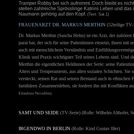
Tramper Robby bei sich aufnimmt. Doch bleibt es nich
stellen zahlreiche Sprösslinge Katrins Leben und das i
Naumann gehörig auf den Kopf.
(Text: Sat.1)
FRAUENARZT DR. MARKUS MERTHIN
(52teilige TV-
Dr. Markus Merthin (Sascha Hehn) ist ein Arzt, der zuhören 
parat hat, der sich für seine Patientinnen einsetzt, ihnen mit 
auch mit menschlichem Verständnis und Einfühlungsvermögen 
Klinik und Praxis wichtigster Teil seines Lebens sind. Und d
Merthin die eigentlichen Heldinnen der Serie: seine Patienti
Alters und Temperaments, aus allen sozialen Schichten. Sie
versteckt, seinen Rat und seinen Beistand auch in ethischen
familiären Zusammenleben, sie fordern ihn mit Konflikten a
Erlaubnis Novafilm)
SAMT UND SEIDE
(TV-Serie) (Rolle: Wilhelm Althofer, S
IRGENDWO IN BERLIN
(Rolle: Kind Gustav Iller)