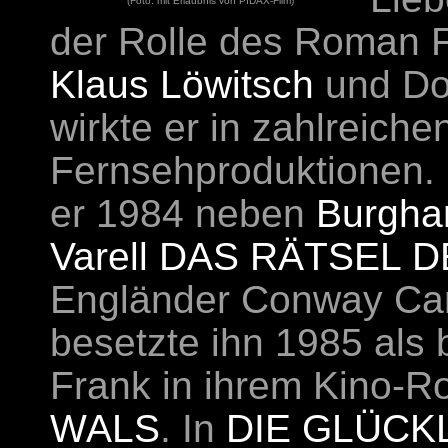
(Foto: mit Erlaubnis von PIDAX-Film)
der Rolle des Roman F
Klaus Löwitsch
und Do
wirkte er in zahlreiche
Fernsehproduktionen. 
er 1984 neben
Burgha
Varell
DAS RÄTSEL 
Engländer Conway Car
besetzte ihn 1985 als 
Frank in ihrem Kino-
WALS
. In
DIE GLÜCKL