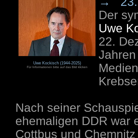
→
23
Der sy
Uwe Ko
22. De
Jahren 
Uwe Kockisch (1944-2025)
Medien 
Für Informationen bitte auf das Bild klicken
Krebse
Nach seiner Schauspie
ehemaligen DDR war e
Cottbus und Chemnitz 