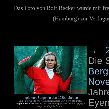
Das Foto von Rolf Becker wurde mir fr
(Hamburg) zur Verfügung
→
Die 
Berg
Nov
Jahr
Ingrid van Bergen in den 1980er-Jahren
Eyen
Das Foto wurde mir freundlicherweise von der Fotografin
Virginia Shue
(Hamburg) zur Verfütung gestellt. Das Copyright
liegt bei Virginia Shue.