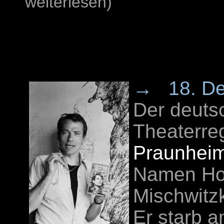
weiterlesen)
→
18. D
Der deuts
Theaterre
Praunhei
Namen Hol
Mischwitzky
Er starb 