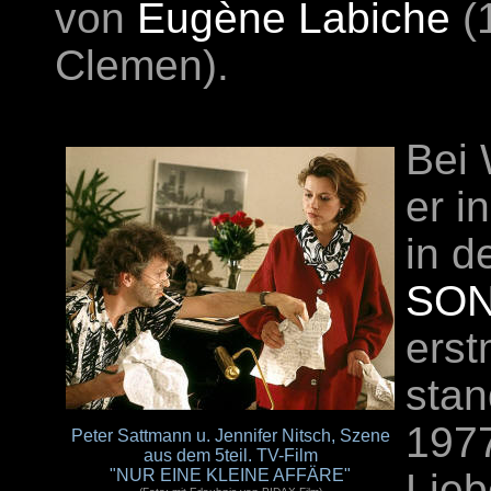
von
Eugène Labiche
(
Clemen).
Bei 
er i
in d
SON
erst
stan
197
Peter Sattmann u. Jennifer Nitsch, Szene
aus dem 5teil. TV-Film
"NUR EINE KLEINE AFFÄRE"
Lie