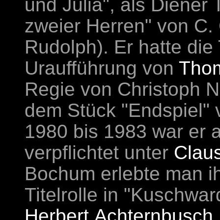
und Julia", als Diener 
zweier Herren" von C. 
Rudolph). Er hatte die T
Uraufführung von
Tho
Regie von Christoph Ne
dem Stück "Endspiel"
1980 bis 1983 war er
verpflichtet unter
Clau
Bochum erlebte man ih
Titelrolle in "Kuschwar
Herbert Achternbusch