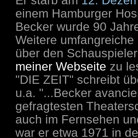
Er starb am
12. Deze
einem Hamburger Hosp
Becker wurde 90 Jahre 
Weitere umfangreiche 
über den Schauspieler
meiner Webseite
zu le
"DIE ZEIT" schreibt ü
u.a. "...Becker avanci
gefragtesten Theaters
auch im Fernsehen und
war er etwa 1971 in d