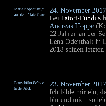
24. November 201
Mario Kopper steigt
aus dem "Tatort" aus
Bei
Tatort-Fundus
h
Andreas Hoppe
(Ko
22 Jahren an der Se
Lena Odenthal) in L
2018 seinen letzten 
23. November 201
Fernsehfilm
Brüder
in der ARD
Ich bilde mir ein, 
bin und mich so lei