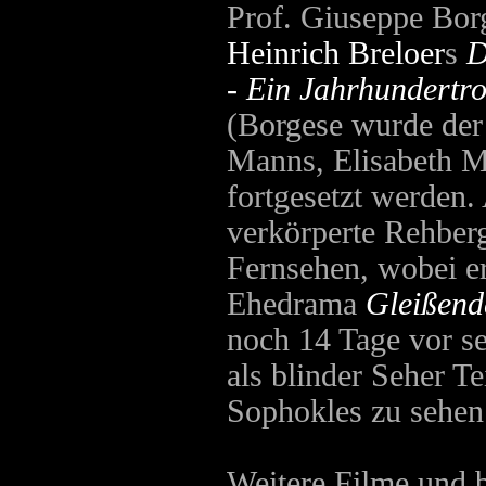
Prof. Giuseppe Bor
Heinrich Breloer
s
D
- Ein Jahrhundertr
(Borgese wurde der
Manns, Elisabeth M
fortgesetzt werden.
verkörperte Rehberg
Fernsehen, wobei er
Ehedrama
Gleißend
noch 14 Tage vor s
als blinder Seher T
Sophokles zu sehe
Weitere Filme und 