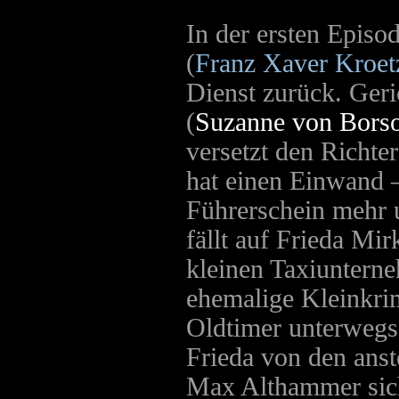
In der ersten Episo
(
Franz Xaver Kroet
Dienst zurück. Geri
(
Suzanne von Bors
versetzt den Richte
hat einen Einwand 
Führerschein mehr 
fällt auf Frieda Mir
kleinen Taxiunterne
ehemalige Kleinkrim
Oldtimer unterwegs 
Frieda von den ans
Max Althammer sich