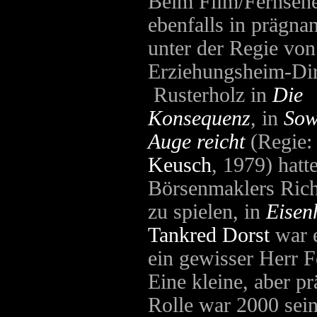
Beim Film/Fernseh
ebenfalls in prägnan
unter der Regie vo
Erziehungsheim-Di
Rusterholz in
Die
Konsequenz
, in
Sow
Auge reicht
(Regie
Keusch
, 1979) hatt
Börsenmaklers Ric
zu spielen, in
Eisen
Tankred Dorst
war 
ein gewisser Herr F
Eine kleine, aber p
Rolle war 2000 sein