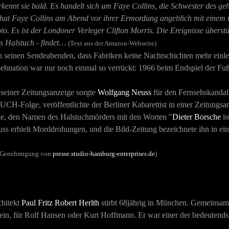
kennt sie bald. Es handelt sich um Faye Collins, die Schwester des g
hat Faye Collins am Abend vor ihrer Ermordung angeblich mit einem 
oto. Es ist der Londoner Verleger Clifton Morris. Die Ereignisse überst
s Halstuch - findet…
(Text aus der Amazon-Webseite)
 an seinen Sendeabenden, dass Fabriken keine Nachtschichten mehr einl
sehnation war nur noch einmal so verrückt: 1966 beim Endspiel der Fuß
einer Zeitungsanzeige sorgte
Wolfgang Neuss
für den Fernsehskandal
CH-Folge, veröffentlichte der Berliner Kabarettist in einer Zeitungs
te, den Namen des Halstuchmörders mit den Worten "
Dieter Borsche
is
ss erhielt Morddrohungen, und die Bild-Zeitung bezeichnete ihn in ein
er Genehmigung von
presse.studio-hamburg-enterprises.de
)
chitekt
Paul Fritz Robert Herlth
stirbt 68jährig in München. Gemeinsa
n, für Rolf Hansen oder Kurt Hoffmann. Er war einer der bedeutendste