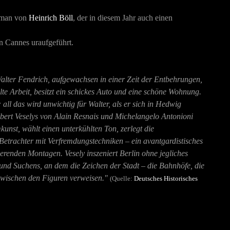
man von
Heinrich Böll
, der in diesem Jahr auch einen
in Cannes uraufgeführt.
lter Fendrich, aufgewachsen in einer Zeit der Entbehrungen,
e Arbeit, besitzt ein schickes Auto und eine schöne Wohnung.
all das wird unwichtig für Walter, als er sich in Hedwig
Herbert Veselys von Alain Resnais und Michelangelo Antonioni
kunst, wählt einen unterkühlten Ton, zerlegt die
Betrachter mit Verfremdungstechniken – ein avantgardistisches
renden Montagen. Vesely inszeniert Berlin ohne jegliches
und Suchens, an dem die Zeichen der Stadt – die Bahnhöfe, die
 zwischen den Figuren verweisen."
(Quelle:
Deutsches Historisches