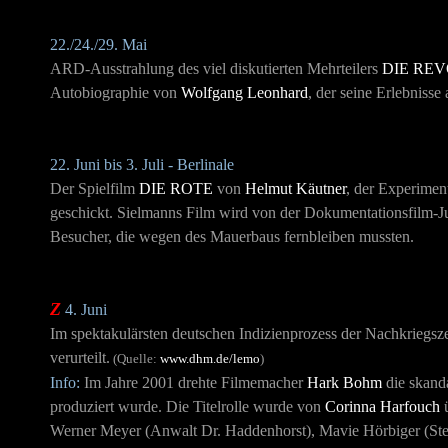
22./24./29. Mai
ARD-Ausstrahlung des viel diskutierten Mehrteilers
DIE RE
Autobiographie von
Wolfgang Leonhard
, der seine Erlebnisse
22. Juni bis 3. Juli -
Berlinale
Der Spielfilm
DIE ROTE
von
Helmut Käutner
, der Experimen
geschickt. Sielmanns Film wird von der Dokumentationsfilm-Ju
Besucher, die wegen des Mauerbaus fernbleiben mussten.
Z
4. Juni
Im spektakulärsten deutschen Indizienprozess der Nachkriegsz
verurteilt.
(Quelle:
www.dhm.de/lemo
)
Info:
Im Jahre 2001 drehte Filmemacher
Hark Bohm
die skand
produziert wurde. Die Titelrolle wurde von
Corinna Harfouch
ü
Werner Meyer (Anwalt Dr. Haddenhorst), Mavie Hörbiger (Step