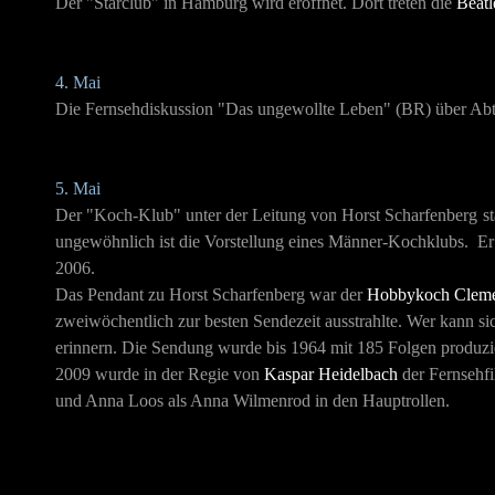
Der "Starclub" in Hamburg wird eröffnet. Dort treten die
Beatl
4. Mai
Die Fernsehdiskussion "Das ungewollte Leben" (BR) über Abtre
5. Mai
Der "Koch-Klub" unter der Leitung von Horst Scharfenberg
st
ungewöhnlich ist die Vorstellung eines Männer-Kochklubs. Er w
2006.
Das Pendant zu Horst Scharfenberg war der
Hobbykoch Cleme
zweiwöchentlich zur besten Sendezeit ausstrahlte. Wer kann s
erinnern. Die Sendung wurde bis 1964 mit 185 Folgen produzi
2009 wurde in der Regie von
Kaspar Heidelbach
der Fernsehf
und Anna Loos als Anna Wilmenrod in den Hauptrollen.