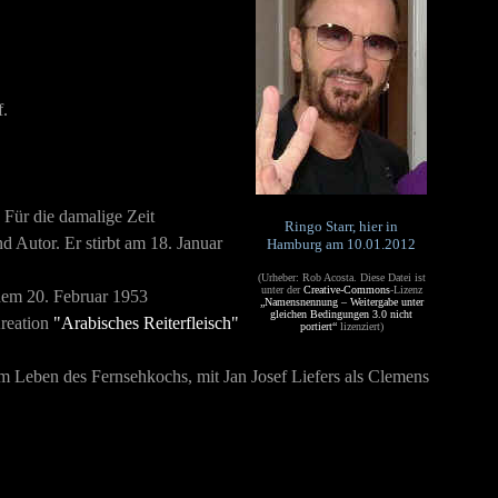
f.
 Für die damalige Zeit
Ringo Starr, hier in
 Autor. Er stirbt am 18. Januar
Hamburg am 10.01.2012
(Urheber:
Rob Acosta. Diese Datei ist
unter der
Creative-Commons
-Lizenz
em 20. Februar 1953
„Namensnennung – Weitergabe unter
gleichen Bedingungen 3.0 nicht
Kreation
"Arabisches Reiterfleisch"
portiert“
lizenziert)
m Leben des Fernsehkochs, mit Jan Josef Liefers als Clemens