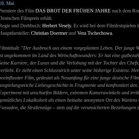
18. Mai
Premiere des Film
DAS BROT DER FRÜHEN JAHRE
nach dem Ro
Deutschen Filmpreis erhält.
Regie und Drehbuch:
Herbert Vesely
. Er wird bei dem Filmfestspielen 
Hauptdarsteller:
Christian Doermer
und
Vera Tschechowa
.
Filminhalt:
"Der Ausbruch aus einem vorgeplanten Leben. Der junge Wa
ist angekommen im Land des Wirtschaftswunders: Er hat eine gutbezahlt
Seine Karriere, der Luxus und die Verlobung mit der Tochter des Chefs: 
verliebt. Er zieht einen Schlussstrich unter seine bisherige Existenz. 
beeinflusster Film, gedeutet als Neuanfang für eine junge deutsche Film
anspielungsreiche Liebesgeschichte in Fragmente und konfrontiert den 
Experiment mit unscharfen Bildern, extremen Kamerawinkeln und irritie
gemütliches Lokalkolorit als einen beinahe anonymen Ort des Wartens 
Fassaden, die Straßenzüge – stets auf die verunsicherten Beziehungen