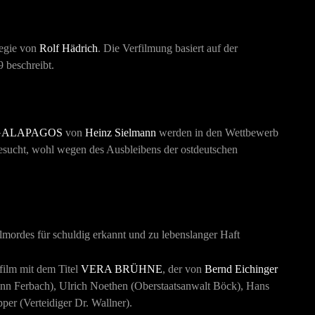
egie von
Rolf Hädrich
. Die Verfilmung basiert auf der
9 beschreibt.
GALAPAGOS
von
Heinz Sielmann
werden in den Wettbewerb
besucht, wohl wegen des Ausbleibens der ostdeutschen
mordes für schuldig erkannt und zu lebenslanger Haft
film mit dem Titel
VERA BRÜHNE
, der von
Bernd Eichinger
ann Ferbach), Ulrich Noethen (Oberstaatsanwalt Böck), Hans
er (Verteidiger Dr. Wallner).