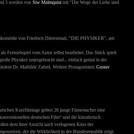
 und 3 werden von
Siw Malmquist
mit "Die Wege der Liebe sind
ikomödie von Friedrich Dürrenmatt, "
DIE PHYSIKER
", am
ls Fernsehspiel vom Autor selbst bearbeitet. Das Stück spielt
 große Physiker untergebracht sind... einfach genial in der
Fräulein Dr. Mathilde Zahnd. Weitere Protagonisten:
Gustav
utschen Kurzfilmtage geben 26 junge Filmemacher eine
konventionellen deutschen Film" und die künstlerisch
llen dem ihrer Ansicht nach verlogenen Kino der
gensetzen, der die Wirklichkeit in der Bundesrepublik zeigt.