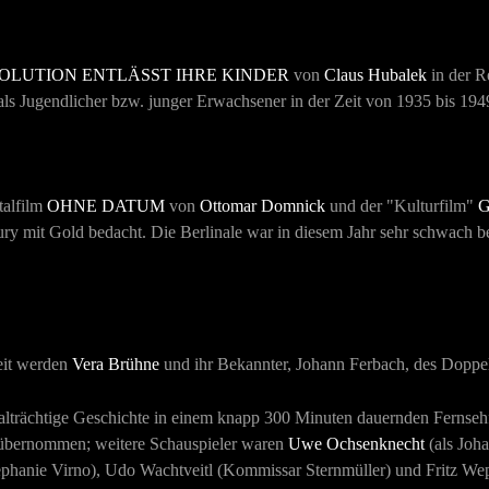
VOLUTION ENTLÄSST IHRE KINDER
von
Claus Hubalek
in der R
 als Jugendlicher bzw. junger Erwachsener in der Zeit von 1935 bis 194
talfilm
OHNE DATUM
von
Ottomar Domnick
und der "Kulturfilm"
ry mit Gold bedacht. Die Berlinale war in diesem Jahr sehr schwach 
eit werden
Vera Brühne
und ihr Bekannter, Johann Ferbach, des Doppel
alträchtige Geschichte in einem knapp 300 Minuten dauernden Fernseh
bernommen; weitere Schauspieler waren
Uwe Ochsenknecht
(als Joh
hanie Virno), Udo Wachtveitl (Kommissar Sternmüller) und Fritz Wepp