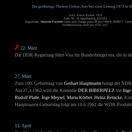
Die großartige Therese Giehse, hier bei einer Lesung 1973 in B
Foto: Evelyn Richter, 1973
Aufn.-Nr.: df_hauptkatalog_0201053
Eigentümer:
Deutsche Fotothek
(siehe auch vintage print) df_pos-1986-b_0000071.
Geneh
Veröffentlichung erteilt am 19.05.2017
Z
22. März
Die DDR-Regierung führt Visa für Bundesbürger ein, die in d
27. März
Zum 100. Geburtstag von
Gerhart Hauptmann
bringt der NDR 
Am 27.3.1962 wird die Komödie
DER BIBERPELZ
mit
Inge
Rudolf Platte
,
Inge Meysel
,
Maria Körber
,
Heinz Reincke
, Kur
Hauptmanns Geburtstag folgt am 10.6.1962 die WDR-Produk
13. April