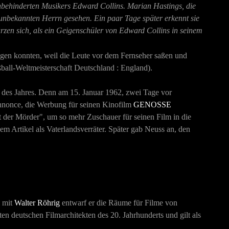
ehbehinderten Musikers Edward Collins. Marian Hastings, die
unbekannten Herrn gesehen. Ein paar Tage später erkennt sie
ürzen sich, als ein Geigenschüler von Edward Collins in seinem
egen konnten, weil die Leute vor dem Fernseher saßen und
ball-Weltmeisterschaft Deutschland : England).
 des Jahres. Denn am 15. Januar 1962, zwei Tage vor
annonce, die Werbung für seinen Kinofilm
GENOSSE
t der Mörder", um so mehr Zuschauer für seinen Film in die
em Artikel als Vaterlandsverräter. Später gab Neuss an, den
m mit
Walter Röhrig
entwarf er die Räume für Filme von
n deutschen Filmarchitekten des 20. Jahrhunderts und gilt als