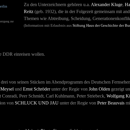
Zu den Unterzeichnern gehören u.a.
Alexander Kluge
,
Ha
erlin
Reitz
(geb. 1932), die in der Folgezeit gemeinsam mit ande
Themen wie Abtreibung, Scheidung, Generationenkonflikte
migung zur
(Information mit Erlaubnis aus
Stiftung Haus der Geschichte der 
ie DDR einreisen wollen.
drei von seinen Stücken im Abendprogramm des Deutschen Fernsehen
 Meysel
und
Ernst Schröder
unter der Regie von
John Olden
gezeigt un
t Conradi, Peer Schmidt, Carl Kuhlmann, Peter Striebeck,
Wolfgang Ki
tion von
SCHLUCK UND JAU
unter der Regie von
Peter Beauvais
mi