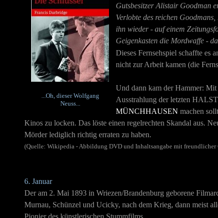
Gutsbesitzer Alistair Goodman er
Verlobte des reichen Goodmans, 
ihn wieder - auf einem Zeitungsf
Geigenkasten die Mordwaffe - da
Dieses Fernsehspiel schaffte es
nicht zur Arbeit kamen (die Fern
Und dann kam der Hammer: Mit s
...Oh, dieser Wolfgang
Ausstrahlung der letzten HALSTU
Neuss...
MÜNCHHAUSEN
machen soll
Kinos zu locken. Das löste einen regelrechten Skandal aus. Neu
Mörder lediglich richtig erraten zu haben.
(Quelle: Wikipedia - Abbildung DVD und Inhaltsangabe mit freundlich
6. Januar
Der am 2. Mai 1893 in Wriezen/Brandenburg geborene Filmar
Murnau, Schünzel und Ucicky, nach dem Krieg, dann meist allei
Pionier des künstlerischen Stummfilms.