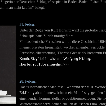
r" Siegerin der Deutschen Schlagerfestspiele in Baden-Baden. Plätze 2
kann man nicht kaufen" belegt.
21. Februar
Unter der Regie von Kurt Horwitz wird die groteske Trag
Schauspielhaus Zürich uraufgeführt.
Für das deutsche Fernsehen wurde diese Geschichte 1964 a
In einer privaten Irrenanstalt, wo drei scheinbar verrückte
Fernsehspielbearbeitung: Therese Giehse als Irrenärztin 
Knuth
,
Siegfried Lowitz
und
Wolfgang Kieling
.
Hier bei YouTube anzusehen >>>
28. Februar
Das "Oberhausener Manifest":
Während der VIII. Westde
Erklärung
ab und unterzeichnen ein Manifest gegen den "
einengenden kommerziellen Produktionsmethoden. Sie wo
Wirtschaftswunderzeit einen "neuen deutschen Film" entge