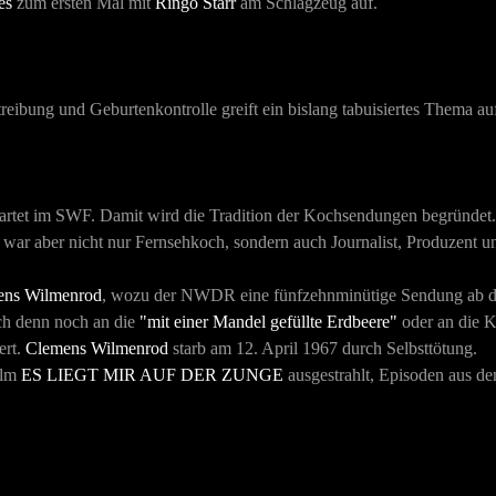
es
zum ersten Mal mit
Ringo Starr
am Schlagzeug auf.
ibung und Geburtenkontrolle greift ein bislang tabuisiertes Thema au
artet im SWF. Damit wird die Tradition der Kochsendungen begründet.
ar aber nicht nur Fernsehkoch, sondern auch Journalist, Produzent und
ns Wilmenrod
, wozu der NWDR eine fünfzehnminütige Sendung ab d
ich denn noch an die
"mit einer Mandel gefüllte Erdbeere"
oder an die 
ert.
Clemens Wilmenrod
starb am 12. April 1967 durch Selbsttötung.
ilm
ES LIEGT MIR AUF DER ZUNGE
ausgestrahlt, Episoden aus de